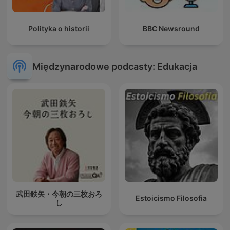
Polityka o historii
BBC Newsround
Międzynarodowe podcasty: Edukacja
武田鉄矢・今朝の三枚おろ
Estoicismo Filosofia
し