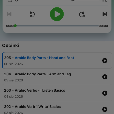
x
Arabic conversations, slow news in Arabic, travel phrases, and
Głośność
tons of repetition so it sticks. New episodes added regularly.
Follow Fexingo to keep learning Arabic. #LearnArabic
#ArabicPodcast #ArabicForBeginners #BeginnerArabic
#ArabicLessons #SlowArabic #SpeakArabic #ArabicStories
#ArabicConversations #LanguageLearning
00:00
00:00
#LanguageLearningPodcast #Fexingo Keep every episode
free:
buymeacoffee.com/fexingo
Odcinki
-
205
Arabic Body Parts - Hand and Foot
06 sie 2026
-
204
Arabic Body Parts - Arm and Leg
05 sie 2026
-
203
Arabic Verbs - I Listen Basics
04 sie 2026
-
202
Arabic Verb 'I Write' Basics
03 sie 2026