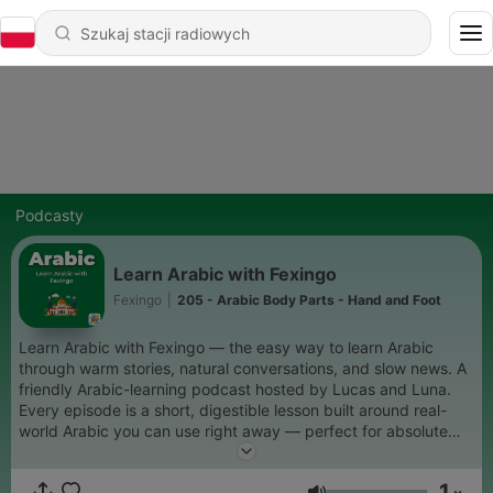
Podcasty
Learn Arabic with Fexingo
Fexingo
|
205 - Arabic Body Parts - Hand and Foot
Learn Arabic with Fexingo — the easy way to learn Arabic
through warm stories, natural conversations, and slow news. A
friendly Arabic-learning podcast hosted by Lucas and Luna.
Every episode is a short, digestible lesson built around real-
world Arabic you can use right away — perfect for absolute
beginners who want to start speaking Arabic with confidence.
Expect: beginner Arabic lessons, slow Arabic stories, everyday
1