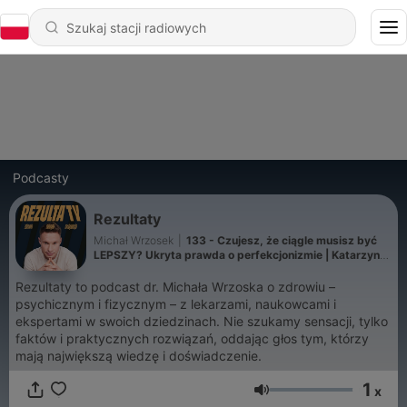
Podcasty
Rezultaty
Michał Wrzosek
|
133 - Czujesz, że ciągle musisz być
LEPSZY? Ukryta prawda o perfekcjonizmie | Katarzyna
Miller
Rezultaty to podcast dr. Michała Wrzoska o zdrowiu –
psychicznym i fizycznym – z lekarzami, naukowcami i
ekspertami w swoich dziedzinach. Nie szukamy sensacji, tylko
faktów i praktycznych rozwiązań, oddając głos tym, którzy
mają największą wiedzę i doświadczenie.
1
x
Głośność