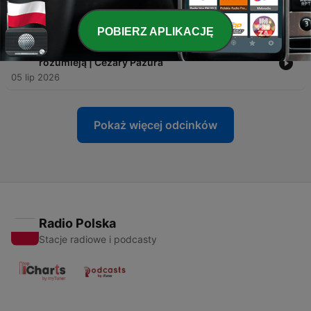
relacje i gra o władzę | Sara Sonik
12 lip 2026
POBIERZ APLIKACJĘ
-
129
Prawda o życiu po 40-tce, której młodzi nie
rozumieją | Cezary Pazura
05 lip 2026
Pokaż więcej odcinków
Radio Polska
Stacje radiowe i podcasty