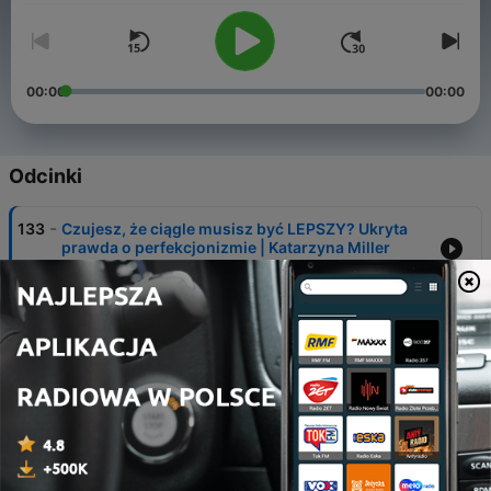
00:00
00:00
Odcinki
-
133
Czujesz, że ciągle musisz być LEPSZY? Ukryta
prawda o perfekcjonizmie | Katarzyna Miller
01 sie 2026
-
132
Lekarz onkolog: ludzie nie wiedzą, że to
zwiększa ryzyko raka | dr Paweł Kabata
25 lip 2026
-
131
Dyrektor o patologiach w szpitalach: stawki
lekarzy rozsadzają system
18 lip 2026
-
130
Jak kobiety manipulują mężczyznami? Seks,