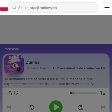
Podcasty
Zumba
Servando Najera
|
1 - Clase muestra de zumba con Ale
Te invitamos este sábado a las 10 de la mañana a qué
experimentes con nosotros una clase de zumba con Ale
1
x
Głośność