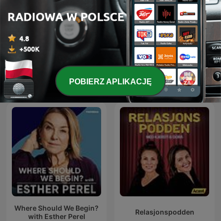
Entiende Tu Mente
ASMR Rain Sounds
Międzynarodowe podcasty: Zdrowie i
POBIERZ APLIKACJĘ
fitness
Where Should We Begin?
Relasjonspodden
with Esther Perel