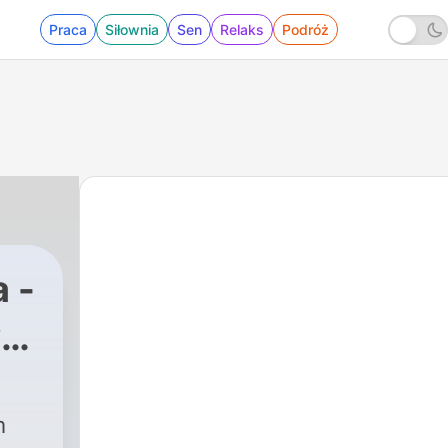
Praca
Siłownia
Sen
Relaks
Podróż
 -
y
m