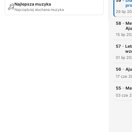
-
59
Dla
Najlepsza muzyka
pro
Najczęściej słuchana muzyka
29 lip 2
-
58
Met
Aj
15 lip 2
-
57
Let
wz
01 lip 2
-
56
Aju
17 cze 2
-
55
Mat
03 cze 