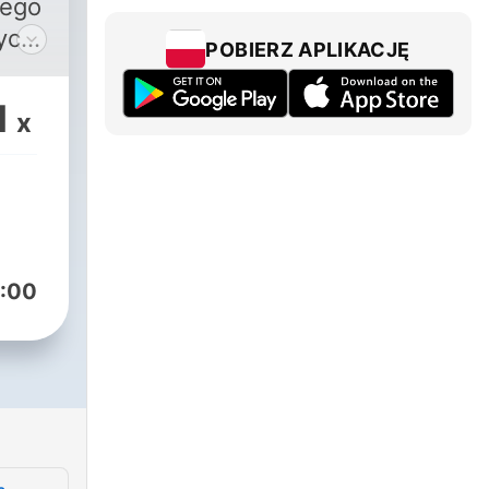
nego
ych
POBIERZ APLIKACJĘ
łam
1
x
:00