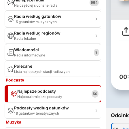
694
Najczęściej słuchane radia
Radia według gatunków
15 gatunków muzycznych
Radia według regionów
Radia lokalne
Wiadomości
9
Radia informacyjne
Polecane
Lista najlepszych stacji radiowych
00
Podcasty
Najlepsze podcasty
50
Najpopularniejsze podcasty
Podcasty według gatunków
18 gatunków tematycznych
Odcink
Muzyka