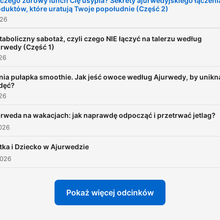
czego zdrowy lunch Cię usypia? Sekrety ajurwedyjskiego łączeni
duktów, które uratują Twoje popołudnie (Część 2)
026
aboliczny sabotaż, czyli czego NIE łączyć na talerzu według
urwedy (Część 1)
026
nia pułapka smoothie. Jak jeść owoce według Ajurwedy, by unikn
dęć?
026
rweda na wakacjach: jak naprawdę odpocząć i przetrwać jetlag?
026
ka i Dziecko w Ajurwedzie
2026
Pokaż więcej odcinków