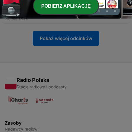
POBIERZ APLIKACJĘ
-
18
Medytacja skanowania ciała - body scan
02 mar 2022
Pokaż więcej odcinków
Radio Polska
Stacje radiowe i podcasty
Zasoby
Nadawcy radiowi