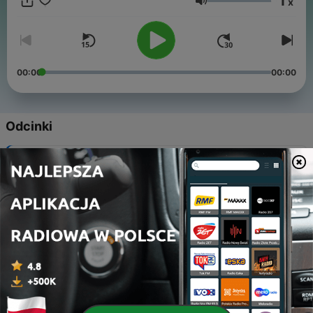
1
x
@agata.rutkowska.w.drodze.do.siebie
Głośność
00:00
00:00
Odcinki
-
22
Medytacja wspierania siebie
25 sie 2022
-
21
Kilka minut wytchnienia
21 mar 2022
-
20
Medytacja czułej akceptacji siebie
14 lut 2022
-
19
Uważność oddechu - ćwiczenie podstawowe
09 mar 2022