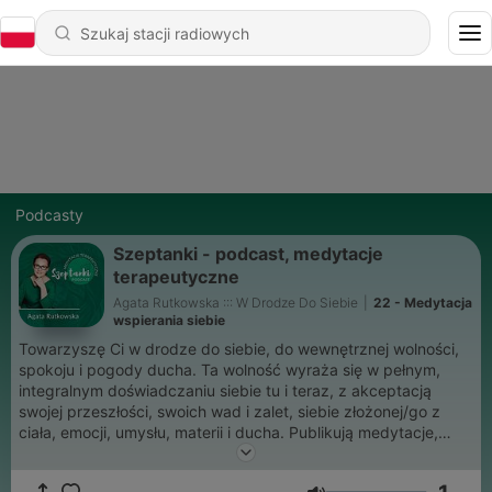
Podcasty
Szeptanki - podcast, medytacje
terapeutyczne
Agata Rutkowska ::: W Drodze Do Siebie
|
22 - Medytacja
wspierania siebie
Towarzyszę Ci w drodze do siebie, do wewnętrznej wolności,
spokoju i pogody ducha. Ta wolność wyraża się w pełnym,
integralnym doświadczaniu siebie tu i teraz, z akceptacją
swojej przeszłości, swoich wad i zalet, siebie złożonej/go z
ciała, emocji, umysłu, materii i ducha. Publikują medytacje,
relaksacje i podcasty, które szepczą Ci do ucha. Znajdziesz
mnie na: www.agatarutkowska.pl FB