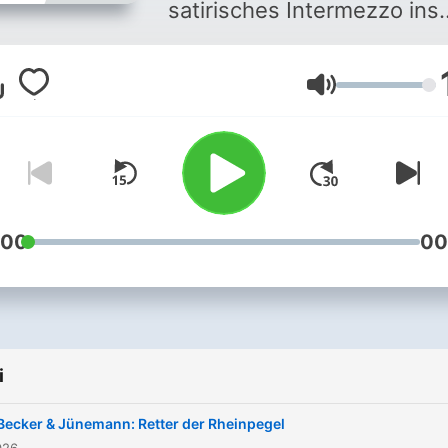
satirisches Intermezzo ins
Haus. Auch im Sommer.
Montags kommentieren
Głośność
abwechselnd Wilfried
Schmickler, Barbara Rusch
und Markus Barth die
Weltlage. Dienstags liefert
Florian Schroeder passge
Pointen und Parodien.
:00
00
Mittwochs zeigen Martin
Zingsheim und Fritz Ecken
im Wechsel, was eine
satirische Edelfeder ist.
i
Donnerstags analysiert Car
Courts scharfsinnig den
Becker & Jünemann: Retter der Rheinpegel
Unsinn der Zeit. Und freita