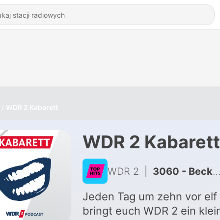
WDR 2 Kabarett
WDR 2 Kabarett
WDR 2
|
3060 - Becker & Jünemann: Retter der Rheinpegel
Jeden Tag um zehn vor elf
bringt euch WDR 2 ein klei