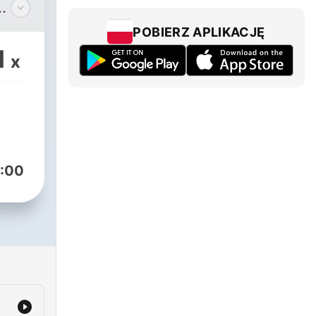
POBIERZ APLIKACJĘ
1
x
er
naue
:00
ga
olin
gs