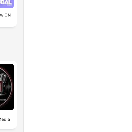
ow ON
D
Media