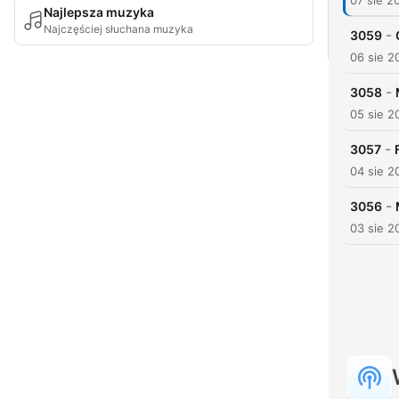
07 sie 2
Najlepsza muzyka
Najczęściej słuchana muzyka
-
3059
06 sie 2
-
3058
05 sie 2
-
3057
04 sie 2
-
3056
03 sie 2