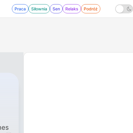
Praca
Siłownia
Sen
Relaks
Podróż
nes