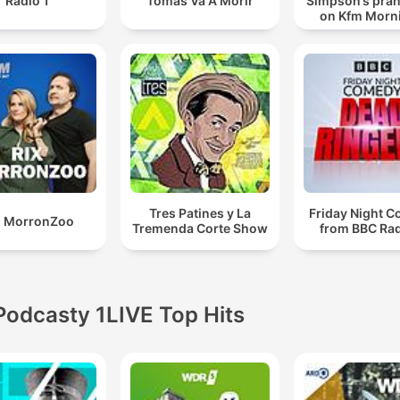
Rádió 1
Tomás Va A Morir
Simpson’s pran
on Kfm Morn
Tres Patines y La
Friday Night 
X MorronZoo
Tremenda Corte Show
from BBC Rad
Podcasty 1LIVE Top Hits