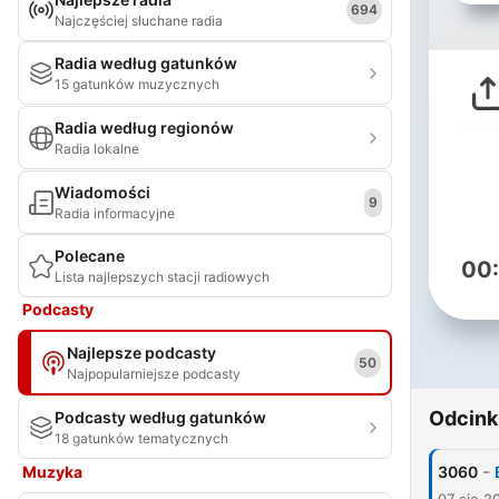
694
Najczęściej słuchane radia
Radia według gatunków
15 gatunków muzycznych
Radia według regionów
Radia lokalne
Wiadomości
9
Radia informacyjne
Polecane
00
Lista najlepszych stacji radiowych
Podcasty
Najlepsze podcasty
50
Najpopularniejsze podcasty
Odcink
Podcasty według gatunków
18 gatunków tematycznych
-
Muzyka
3060