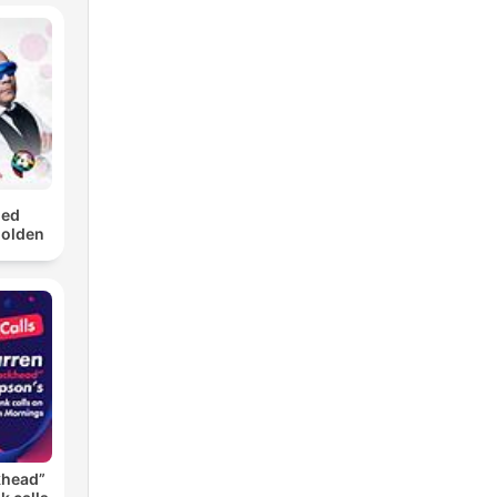
med
Golden
khead”