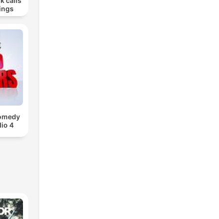
k calls
ings
Comedy
io 4