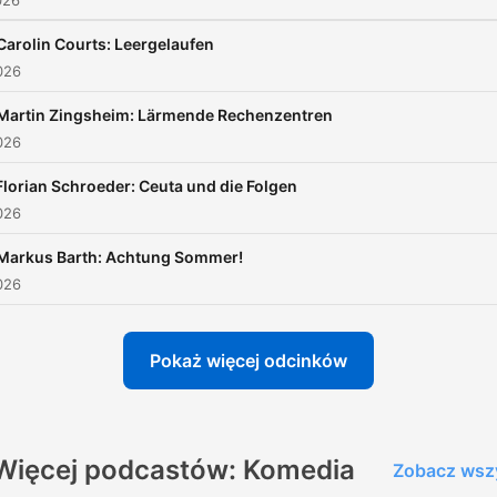
026
werfen sich Jürgen Becker
Carolin Courts: Leergelaufen
Didi Jünemann gut aufgele
026
die Bälle zu.
Martin Zingsheim: Lärmende Rechenzentren
026
Florian Schroeder: Ceuta und die Folgen
026
Markus Barth: Achtung Sommer!
026
Pokaż więcej odcinków
Więcej podcastów: Komedia
Zobacz wsz