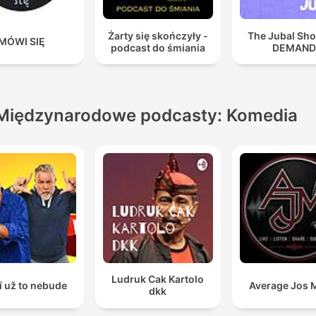
Żarty się skończyły -
The Jubal Sh
MÓWI SIĘ
podcast do śmiania
DEMAN
Międzynarodowe podcasty: Komedia
Ludruk Cak Kartolo
í už to nebude
Average Jos 
dkk