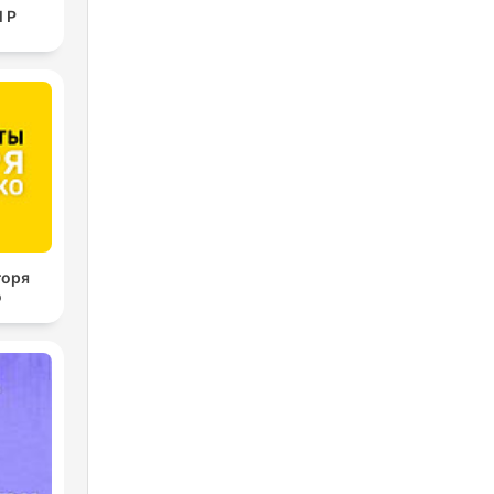
l P
горя
о