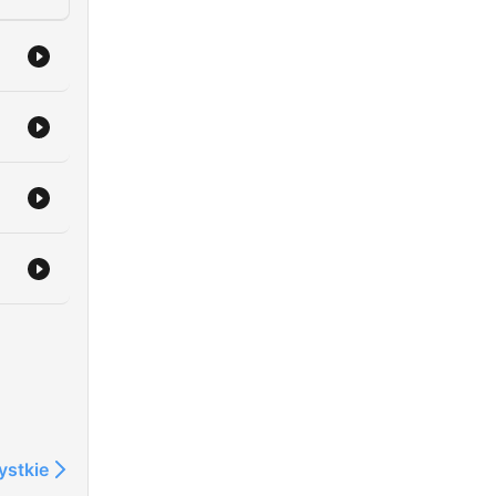
 &
gt
ystkie