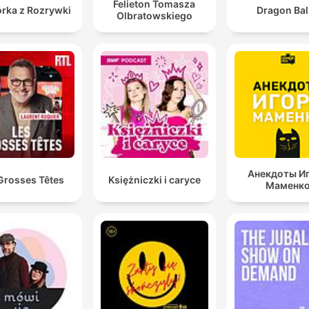
Felieton Tomasza
rka z Rozrywki
Dragon Bal
Olbratowskiego
Анекдоты И
Grosses Têtes
Księżniczki i caryce
Маменк