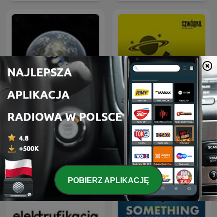
Radio Paranormalium -
Ale kosmos!
wszystkie audycje
POBIERZ APLIKACJĘ