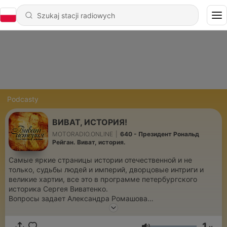
Podcasty
ВИВАТ, ИСТОРИЯ!
MOTORADIO.ONLINE
|
640 - Президент Рональд
Рейган. Виват, история.
Самые яркие страницы истории отечественной и не
только, судьбы людей и империй, дворцовые интриги и
великие хартии, все это в программе петербургского
историка Сергея Виватенко.
Вопросы задает Александра Ромашова
➡ Архив программ: https://vivat.podster.fm
1