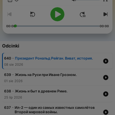
x
Слушаем на iPHONE https://goo.gl/ttGBzo
Głośność
Слушаем на ANDROID https://goo.gl/kMuwdz
00:00
00:00
Odcinki
-
640
Президент Рональд Рейган. Виват, история.
08 sie 2026
-
639
Жизнь на Руси при Иване Грозном.
01 sie 2026
-
638
Жизнь и быт в древнем Риме.
25 lip 2026
-
637
Ил-2 — один из самых известных самолётов
Второй мировой войны.