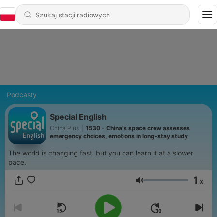
Podcasty
Special English
China Plus
|
1530 - China's space crew assesses
emergency choices, emotions in long-stay study
The world is changing fast, but you can learn it at a slower
pace.
1
x
Głośność