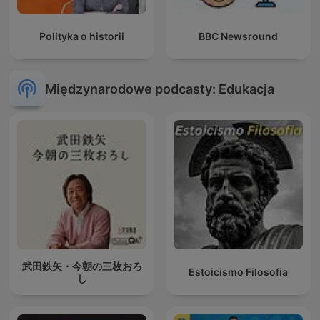
Polityka o historii
BBC Newsround
Międzynarodowe podcasty: Edukacja
武田鉄矢・今朝の三枚おろ
Estoicismo Filosofia
し