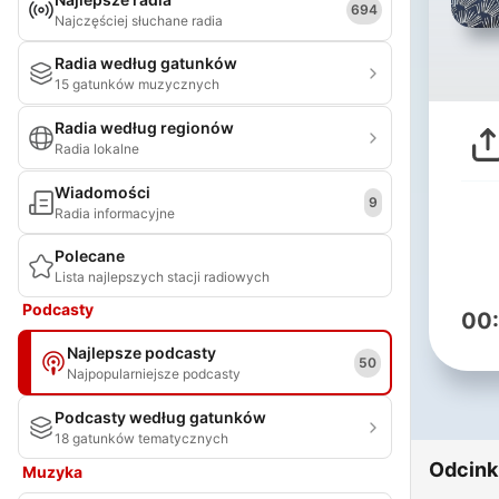
694
Najczęściej słuchane radia
Radia według gatunków
15 gatunków muzycznych
Radia według regionów
Radia lokalne
Wiadomości
9
Radia informacyjne
Polecane
Lista najlepszych stacji radiowych
Podcasty
00
Najlepsze podcasty
50
Najpopularniejsze podcasty
Podcasty według gatunków
18 gatunków tematycznych
Odcink
Muzyka