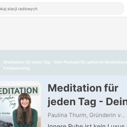
Meditation für jeden Tag - Dein Podcast für geführte Meditatio
Entspannung
Meditation für
jeden Tag - Dei
Podcast für
Paulina Thurm, Gründerin vom House of Peace
Innere Ruhe ist kein Luxus