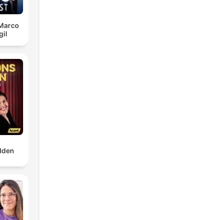
 Marco
gil
dden