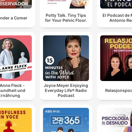
Potty Talk. Tiny Tips
El Podcast de
nder a Comer
for Your Pelvic Floor.
Antonio Re
 Anne Fleck -
Joyce Meyer Enjoying
undheit und
Everyday Life® Radio
Relasjonspo
Ernährung
Podcast