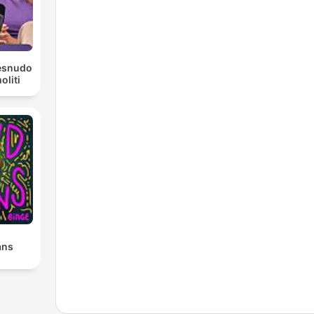
Desnudo
liti
ans