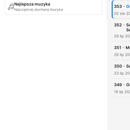
Najlepsza muzyka
-
353
G
Najczęściej słuchana muzyka
02 sie 2
-
352
S
S
29 lip 2
-
351
Me
26 lip 2
-
350
S
23 lip 2
-
349
G
19 lip 2