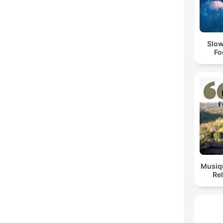
Slow
Fo
Musiqu
Re