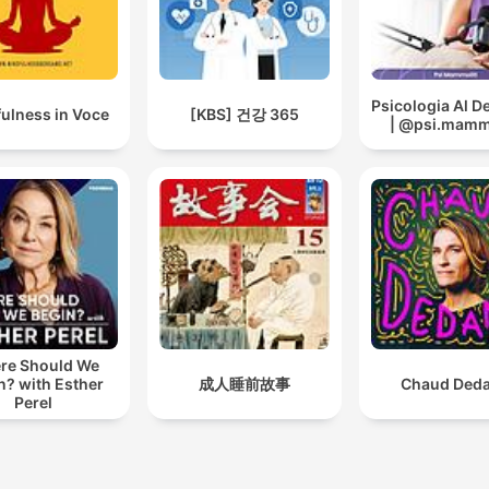
Psicologia Al 
ulness in Voce
[KBS] 건강 365
| @psi.mammo
re Should We
n? with Esther
成人睡前故事
Chaud Ded
Perel