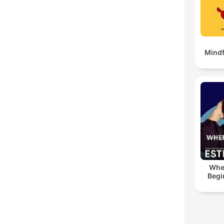
Mindf
Whe
Begi