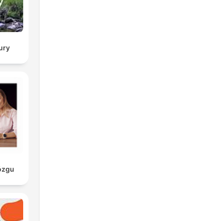
rien,
zeit
ury
(die
linathurm
ózgu