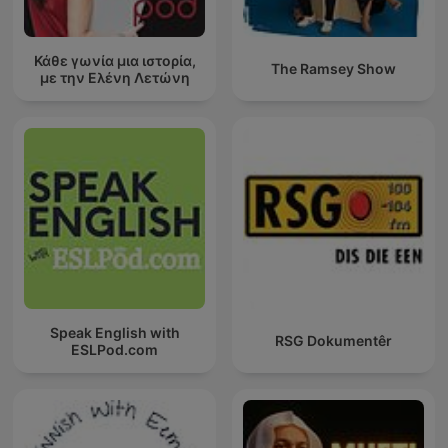
Κάθε γωνία μια ιστορία,
The Ramsey Show
με την Ελένη Λετώνη
Speak English with
RSG Dokumentêr
ESLPod.com