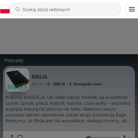
Podcasty
BIBLIA
BIBLIA
|
6 - BIBLIA - 4. Ewangelia Jana
W BOGU NADZIEJA Tak wiele rzeczy zmieniło się w ostatnim
czasie. szkoła, praca, kościół, rodzina, czas wolny – wszystko
wygląda inaczej niż jeszcze rok temu. Niektóre rzeczy
pozostały jednak niezmienne: ludzie wciąż potrzebują Boga.
Wierzymy, że Biblia jest dla wszystkich, dlatego chcemy, aby
ludzie na całym świecie poznali dobrą nowinę, Biblie, Słowa
Boga, które zmieniają życie. Darmowa Biblia Online. Radio Live.
1