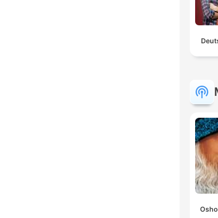
Deut
Osho