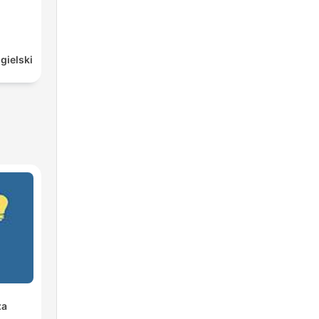
gielski
za