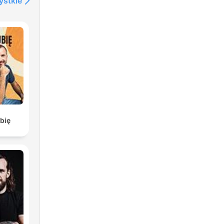
ystkie
bię