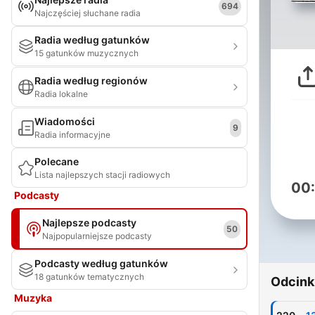
694
Najczęściej słuchane radia
Radia według gatunków
15 gatunków muzycznych
Radia według regionów
Radia lokalne
Wiadomości
9
Radia informacyjne
Polecane
Lista najlepszych stacji radiowych
00
Podcasty
Najlepsze podcasty
50
Najpopularniejsze podcasty
Podcasty według gatunków
18 gatunków tematycznych
Odcink
Muzyka