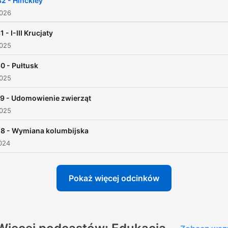
32 - Hinckley
2026
1 - I-III Krucjaty
2025
0 - Pułtusk
2025
9 - Udomowienie zwierząt
2025
28 - Wymiana kolumbijska
024
Pokaż więcej odcinków