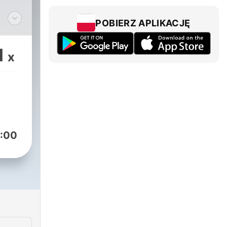
POBIERZ APLIKACJĘ
roups/historia.dla.dzieci
1
x
-
:00