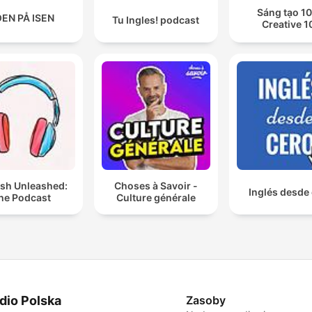
Sáng tạo 10
EN PÅ ISEN
Tu Ingles! podcast
Creative 1
ish Unleashed:
Choses à Savoir -
Inglés desde
he Podcast
Culture générale
dio Polska
Zasoby