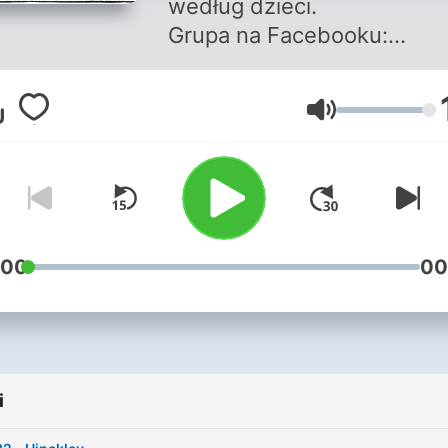
według dzieci.
Grupa na Facebooku:
https://www.facebook.com/g
Patronite:
Głośność
https://patronite.pl/historia
dla-dzieci
:00
00
i