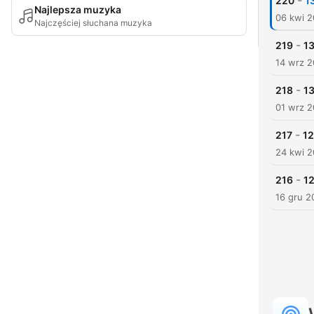
-
220
1
Najlepsza muzyka
06 kwi 
Najczęściej słuchana muzyka
-
219
13
14 wrz 
-
218
13
01 wrz 
-
217
12
24 kwi 
-
216
1
16 gru 2