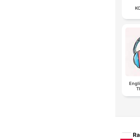
KO
Engl
T
Ra