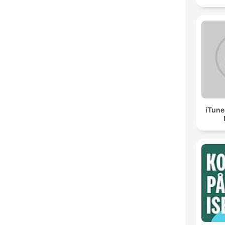
iTune