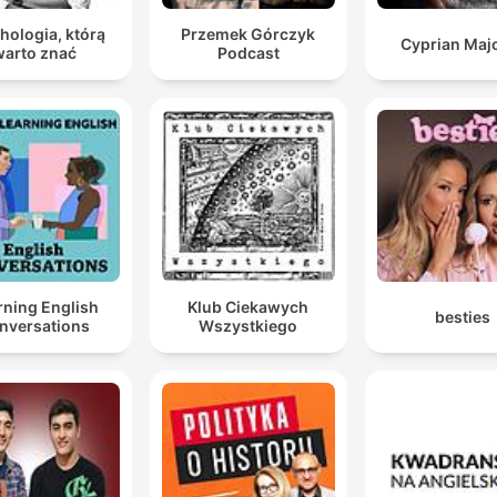
hologia, którą
Przemek Górczyk
Cyprian Maj
warto znać
Podcast
rning English
Klub Ciekawych
besties
nversations
Wszystkiego