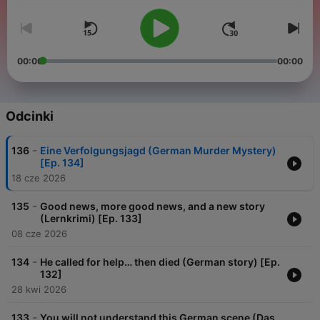
00:00
00:00
Odcinki
-
136
Eine Verfolgungsjagd (German Murder Mystery)
[Ep. 134]
18 cze 2026
-
135
Good news, more good news, and a new story
(Lernkrimi) [Ep. 133]
08 cze 2026
-
134
He called for help… then died (German story) [Ep.
132]
28 kwi 2026
-
133
You will not understand this German scene (Das