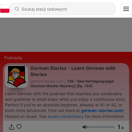
Podcasty
German Stories - Learn German with
Stories
german-stories.com
|
136 - Eine Verfolgungsjagd
(German Murder Mystery) [Ep. 134]
Learn German with the podcast that teaches you vocabulary
and grammar in small steps while you enjoy a continuous story.
Perfect if you’re an absolute beginner, already at A1 or A2, or
even more advanced. Find out more at
german-stories.com
!
Hosted on Acast. See
acast.com/privacy
for more information.
1
x
Głośność