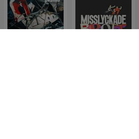
Svenska Mordhistorier
Misslyckade Brott