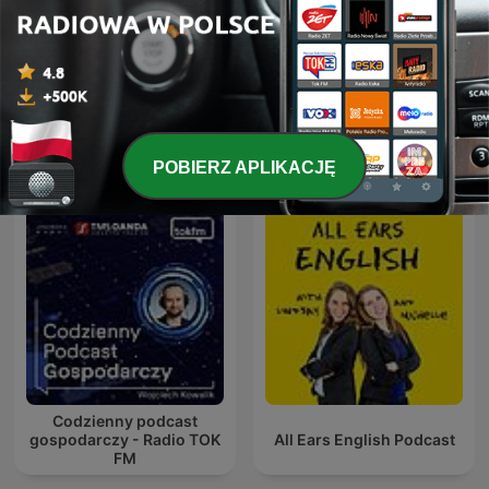
Maciej Wieczorek - Expert
兆華與股惑仔
w Bentleyu
POBIERZ APLIKACJĘ
Codzienny podcast
gospodarczy - Radio TOK
All Ears English Podcast
FM