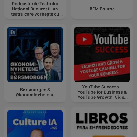
Podcasturile Teatrului
Național București, un
BFM Bourse
teatru care vorbește cu
tine
YouTube Success -
Børsmorgen &
YouTube for Business &
Økonominyhetene
YouTube Growth, Video
Marketing