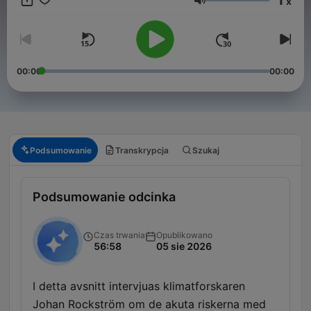
x
Głośność
00:00
00:00
Podsumowanie
Transkrypcja
Szukaj
Podsumowanie odcinka
Czas trwania
Opublikowano
56:58
05 sie 2026
I detta avsnitt intervjuas klimatforskaren
Johan Rockström om de akuta riskerna med