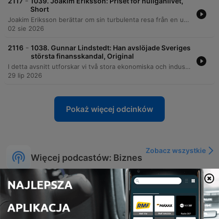
-
2117
1039. Joakim Eriksson: Priset för huliganlivet,
Short
Joakim Eriksson berättar om sin turbulenta resa från en uppväxt i Rissne präglad av sökandet efter förebilder till sin tid som ledare för huliganlaget DFG. Han delar med sig av de mörka åren med våld, gängkriminalitet, drogberoende och psykoser, vilket ledde till hemlöshet och självmordsförsök. Efter en period av djup kris reflekterar Joakim över behovet av manliga förebilder och de emotionella konsekvenserna av sitt förflutna. Han avslutar med att berätta om sin väg mot återhämtning och hur han idag lever ett nyktert liv.
02 sie 2026
-
2116
1038. Gunnar Lindstedt: Han avslöjade Sveriges
största finansskandal, Original
I detta avsnitt utforskar vi två stora ekonomiska och industriella skandaler. Först går vi bakom kulisserna i Trustor-härvan med journalisten Gunnar Lindstedt, som avslöjar hur Lord Moyns affärer och användandet av bolagets medel för privata vinster doldes genom offshore-konton och bristande revisorskontroll. Därefter granskar vi Northvolts utmaningar, från de stora ambitionerna och beroendet av kinesisk teknik till de ekonomiska svårigheterna, arbetsmiljöfrågor och den politiska komplexiteten kring offentliga investeringar. Avsnittet avslutas med en diskussion om framtidens energibehov kopplat till AI och datahallar.
29 lip 2026
Pokaż więcej odcinków
Zobacz wszystkie
Więcej podcastów: Biznes