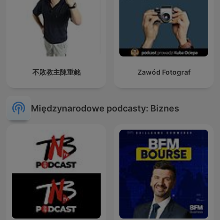
不敗教主陳重銘
Zawód Fotograf
Międzynarodowe podcasty: Biznes