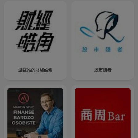
游庭皓的財經皓角
股市隱者