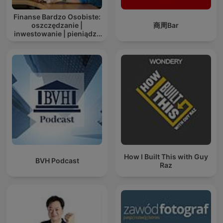
Finanse Bardzo Osobiste:
oszczędzanie |
商周Bar
inwestowanie | pieniądze
| dobre życie
How I Built This with Guy
BVH Podcast
Raz