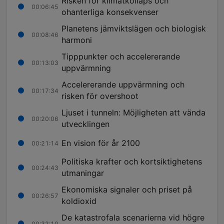
Risken för klimatkollaps och
00:06:45
ohanterliga konsekvenser
Planetens jämviktslägen och biologisk
00:08:46
harmoni
Tipppunkter och accelererande
00:13:03
uppvärmning
Accelererande uppvärmning och
00:17:34
risken för overshoot
Ljuset i tunneln: Möjligheten att vända
00:20:06
utvecklingen
En vision för år 2100
00:21:14
Politiska krafter och kortsiktighetens
00:24:43
utmaningar
Ekonomiska signaler och priset på
00:26:57
koldioxid
De katastrofala scenarierna vid högre
00:32:10