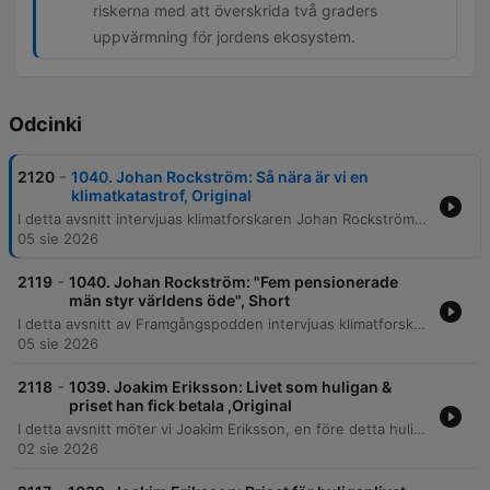
riskerna med att överskrida två graders
uppvärmning för jordens ekosystem.
Odcinki
-
2120
1040. Johan Rockström: Så nära är vi en
klimatkatastrof, Original
I detta avsnitt intervjuas klimatforskaren Johan Rockström om de akuta riskerna med den globala uppvärmningen och planetära gränser. Han diskuterar vikten av energiomställning, risken för tipppunkter i ekosystem som Amazonas, samt hur uppvärmningstakten nu har accelererat. Samtalet belyser de vetenskapliga bevisen för att uppvärmningen accelererar och risken för att vi kraschar genom 1,5-gradersmålet. Rockström föreslår även införandet av ett globalt pris på koldioxid samt vikten av att ha satt vetenskapligt baserade planetära gränser för världsekonomin.
05 sie 2026
-
2119
1040. Johan Rockström: "Fem pensionerade
män styr världens öde", Short
I detta avsnitt av Framgångspodden intervjuas klimatforskaren Johan Rockström om de akuta riskerna för en klimatkollaps, planetära gränser och risken för tipppunkter i ekosystem som Amazonas. Han diskuterar även hur den vetenskapliga bekräftelsen visar att uppvärmningstakten accelererar. Vidare reflekterar Rockström över global politisk osäkerhet och hur världens fokus på ett fåtal ledare försvårar hållbarhetsomställningen. Han föreslår historiska korrigeringar, såsom planetära gränser och globala koldioxidpriser, samt ser möjligheter till snabb förändring genom kriser.
05 sie 2026
-
2118
1039. Joakim Eriksson: Livet som huligan &
priset han fick betala ,Original
I detta avsnitt möter vi Joakim Eriksson, en före detta huliganledare för Djurgårdens IF, som delar med sig av sin turbulenta livshistoria. Från en uppväxt präglad av brist på manliga förebilder och tidig kriminalitet, till att bli en central figur i den våldsamma supporterkulturen under 90-talet, beskriver han hur behovet av bekräftelse drev honom in i ett liv av vapen, knivslagsmål och gängkriminalitet. Berättelsen fortsätter genom en djup personlig kris där ett dubbelliv som ledare i DFG gradvis ersattes av missbruk, psykos och hemlöshet. Joakim reflekterar över sin resa från destruktiva flyktbeteenden till att finna stabilitet i nykterhet, och belyser hur traumatiska upplevelser av skam formade hans identitet.
02 sie 2026