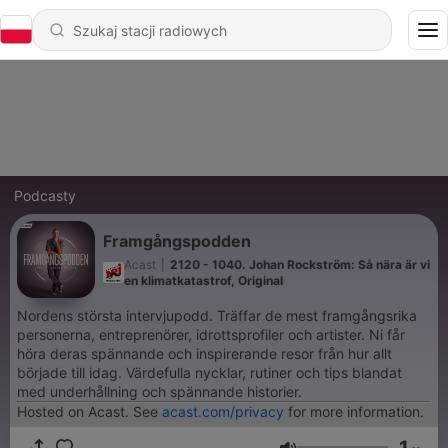
Podcasty
Framgångspodden
Acast
|
2120 - 1040. Johan Rockström: Så nära är vi
en klimatkatastrof, Original
Nordens största intervjupodd. Träffar de mest framgångsrika
personerna, entreprenörer, idrottsprofiler och artister. Ni får
höra deras spännande och inspirerande resor från hur allt
började till idag. Värdefulla nycklar, rutiner och tips blandat
med underhållning och spännande historier.
Hosted on Acast. See
acast.com/privacy
for more information.
1