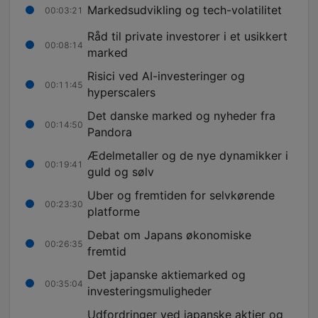
Markedsudvikling og tech-volatilitet
00:03:21
Råd til private investorer i et usikkert
00:08:14
marked
Risici ved AI-investeringer og
00:11:45
hyperscalers
Det danske marked og nyheder fra
00:14:50
Pandora
Ædelmetaller og de nye dynamikker i
00:19:41
guld og sølv
Uber og fremtiden for selvkørende
00:23:30
platforme
Debat om Japans økonomiske
00:26:35
fremtid
Det japanske aktiemarked og
00:35:04
investeringsmuligheder
Udfordringer ved japanske aktier og