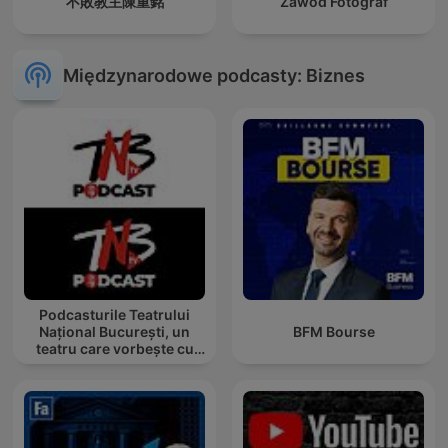
不敗教主陳重銘
Zawód Fotograf
Międzynarodowe podcasty: Biznes
Podcasturile Teatrului
Național București, un
BFM Bourse
teatru care vorbește cu
tine