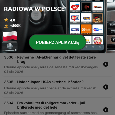
-
3538
Investeringsmuligheder i solens rige - for
tidligt eller for sent at hoppe på japanske
aktier?
Denne episode gennemgår de nuværende markedsforhold med et særligt fokus på usikkerheden omkring AI-investeringer, herunder risikoen for overkapacitet i datacentre og de økonomiske udfordringer ved stigende hardwareomkostninger. Vi ser nærmere på volatiliteten i tech-aktier og betydningen af chip-priser. Derudover analyseres den japanske økonomi, hvor vi diskuterer historiske udfordringer, demografi, valutarisikoen forbundet med den svage yen samt de geopolitiske dynamikker mellem USA, Japan og Kina. Episoden berører desuden det danske marked med fokus på Pandora, samt de nye dynamikker i guld- og sølvpriserne.
06 sie 2026
-
3537
Nydeligt Novo-regnskab sendte aktien i dørken
POBIERZ APLIKACJĘ
Denne episode af Millionærklubben dykker ned i de seneste regnskabstal fra medicinalgiganter som Novo Nordisk, Pfizer og Eli Lilly, med særligt fokus på konkurrencen inden for fedmemarkedet og betydningen af kliniske studier. Eksperterne analyserer markedstendenser inden for sundhedsaktier, grøn energi, oliepriser og tøjmarkedet. Derudover gennemgås markedsbevægelser i sektorer som SpaceX, AMD og tankskibssektoren, samt et interview med administrerende direktør John Fisker fra Renkøbing Landbobank om bankens stærke Q2-regnskab. Episoden belyser de strategiske udfordringer ved patentudløb, prissætning i USA og behovet for vækst gennem opkøb.
05 sie 2026
-
3536
Revnerne i AI-aktier har givet det første store
brag
I denne episode analyseres de seneste markedsbevægelser, herunder tech-aktiernes genkomst, Novo Nordisks kursudvikling og de geopolitiske risici for olieprisen grundet spændinger i Ukraine og Hormuzstrædet. Vi dykker ned i de enorme investeringspres inden for AI, betydningen af dagsoptioner for markedsvolatilitet og de økonomiske konsekvenser af ekstrem gearing. Derudover diskuteres fremtidige muligheder inden for genomics, psykiatriske produkter og droneteknologi. Episoden belyser desuden Kinas dominans inden for sjældne jordarter, kryptovalutaens rolle som infrastruktur for AI-agenter samt de økonomiske perspektiver for SpaceX og vækstaktier i et miljø med stigende renter.
04 sie 2026
-
3535
Holder Japan USAs skæbne i hånden?
I denne episode analyserer panelet de aktuelle markedsbevægelser, herunder Frank Hvids rotation mod mere defensive aktier og bekymringer omkring AI-sektoren samt betydningen af geopolitik og valutainterventioner mellem Japan og USA. Der kastes lys over usikkerheden i medicinalbranchen med fokus på Novo Nordisk og de økonomiske risici ved yen carry trade. Panelet undersøger desuden de globale investeringsbooms inden for AI, grøn omstilling og oprustning samt udfordringerne ved at værdisætte tech-aktier i et marked drevet af sentiment. Afslutningsvis diskuteres strategiske muligheder i Latinamerika og Kina samt de økonomiske konsekvenser af kollapset af Leopold Assenbrenners AI-hedgefond.
03 sie 2026
-
3534
Fra volatilitet til roligere markeder - juli
brillerede med det hele
Episoden starter med en gennemgang af sommerens handelsaktiviteter, herunder porteføljeændringer og markedsstatus i Danmark, USA og Japan med fokus på tech-regnskaber fra Amazon og Apple. Der kigges nærmere på specifikke sektorer som dækbranchen, shipping (LPG og tankskibe) samt industrielle muligheder inden for stål, transportudstyr og ædelmetaller. Der foretages desuden teknisk analyse af Novo Nordisk og diskussioner om selskaber som Rockwool og Røgvuld. Afslutningsvis analyseres oliesektoren, herunder de svenske selskaber kontra Shells position, samt potentialet i Royal Unibrews sodavandsforretning.