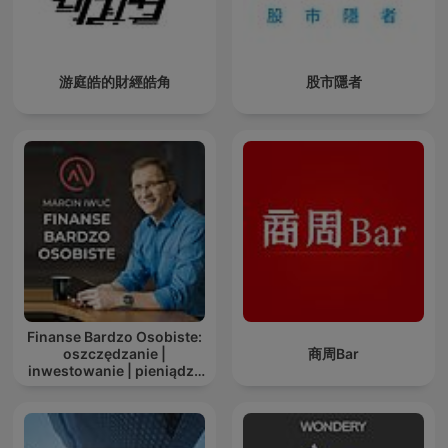
游庭皓的財經皓角
股市隱者
Finanse Bardzo Osobiste:
oszczędzanie |
商周Bar
inwestowanie | pieniądze
| dobre życie