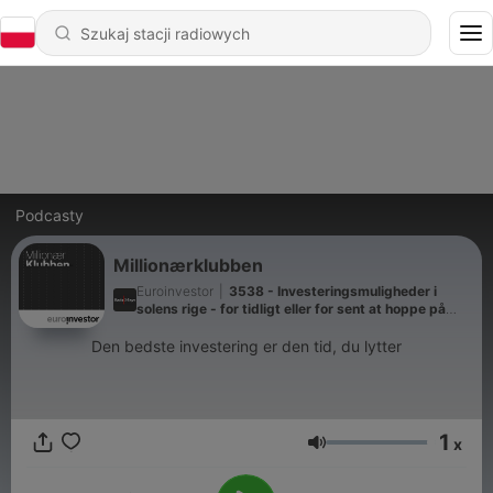
Podcasty
Millionærklubben
Euroinvestor
|
3538 - Investeringsmuligheder i
solens rige - for tidligt eller for sent at hoppe på
japanske aktier?
Den bedste investering er den tid, du lytter
1
x
Głośność