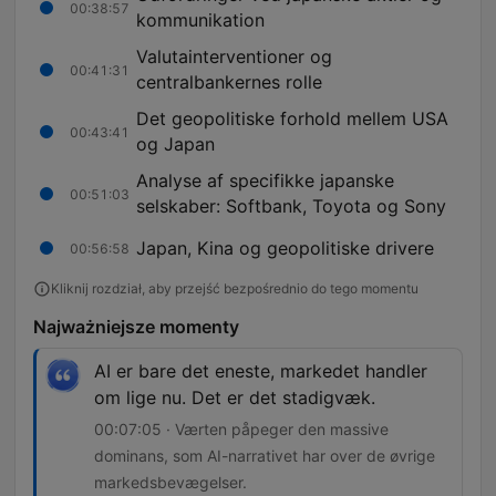
00:38:57
kommunikation
Valutainterventioner og
00:41:31
centralbankernes rolle
Det geopolitiske forhold mellem USA
00:43:41
og Japan
Analyse af specifikke japanske
00:51:03
selskaber: Softbank, Toyota og Sony
Japan, Kina og geopolitiske drivere
00:56:58
Kliknij rozdział, aby przejść bezpośrednio do tego momentu
Najważniejsze momenty
AI er bare det eneste, markedet handler
om lige nu. Det er det stadigvæk.
00:07:05 · Værten påpeger den massive
dominans, som AI-narrativet har over de øvrige
markedsbevægelser.