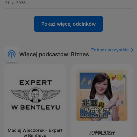
31 lip 2026
Pokaż więcej odcinków
Zobacz wszystkie
Więcej podcastów: Biznes
Maciej Wieczorek - Expert
兆華與股惑仔
w Bentleyu