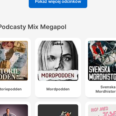
Pokaż więcej odcinków
Podcasty Mix Megapol
Svenska
storiepodden
Mordpodden
Mordhistor