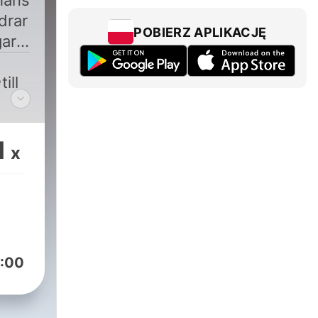
hans
drar
POBIERZ APLIKACJĘ
ar i
e
ill
l.com
1
x
:00