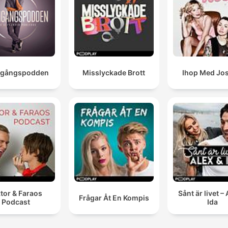
mgångspodden
Misslyckade Brott
Ihop Med Jos
tor & Faraos
Sånt är livet – 
Frågar Åt En Kompis
Podcast
Ida