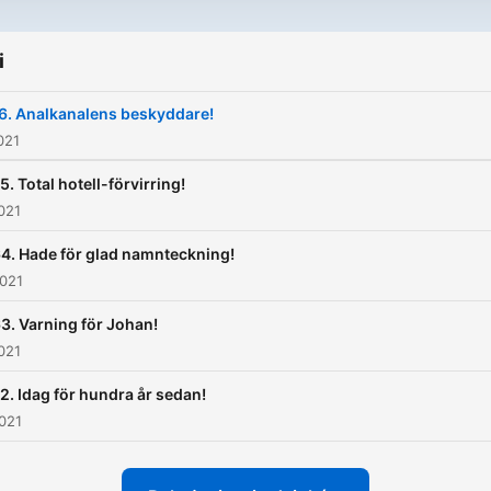
i
6. Analkanalens beskyddare!
021
5. Total hotell-förvirring!
021
4. Hade för glad namnteckning!
2021
3. Varning för Johan!
021
2. Idag för hundra år sedan!
021