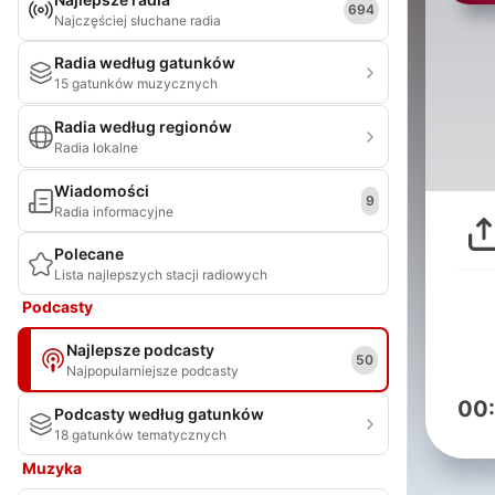
694
Najczęściej słuchane radia
Radia według gatunków
15 gatunków muzycznych
Radia według regionów
Radia lokalne
Wiadomości
9
Radia informacyjne
Polecane
Lista najlepszych stacji radiowych
Podcasty
Najlepsze podcasty
50
Najpopularniejsze podcasty
00
Podcasty według gatunków
18 gatunków tematycznych
Muzyka