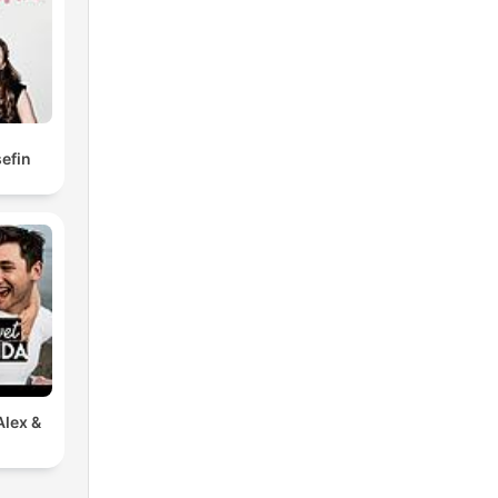
efin
Alex &