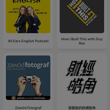
How I Built This with Guy
All Ears English Podcast
Raz
Zawód Fotograf
游庭皓的財經皓角