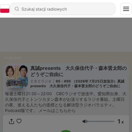
Podcasty
真誠presents 大久保佳代子・森本晋太郎の
どうぞご自由に
ＣＢＣラジオ
|
95 - #95 （2026年 7月25日放送分）真誠
presents 大久保佳代子・森本晋太郎のどうぞご自由に
毎週土曜日21:30～22:00 CBCラジオで放送中。愛知県出身、大
久保佳代子とトンツカタン森本がお送りするラジオ番組。土曜日
の夜、迷える人たちの道標となる解決型ラジオバラエティ。
Podcast版です。 メールはこちらから
1
x
Głośność