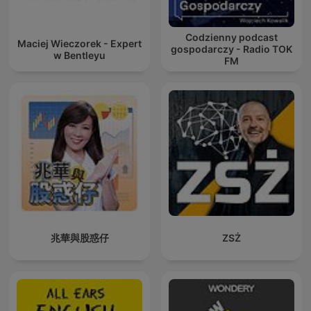
Codzienny podcast
Maciej Wieczorek - Expert
gospodarczy - Radio TOK
w Bentleyu
FM
兆華與股惑仔
ZSŻ