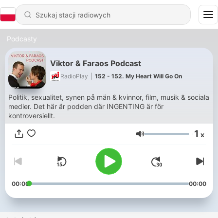
Podcasty
Viktor & Faraos Podcast
RadioPlay
|
152 - 152. My Heart Will Go On
Politik, sexualitet, synen på män & kvinnor, film, musik & sociala
medier. Det här är podden där INGENTING är för
kontroversiellt.
1
x
Głośność
00:00
00:00