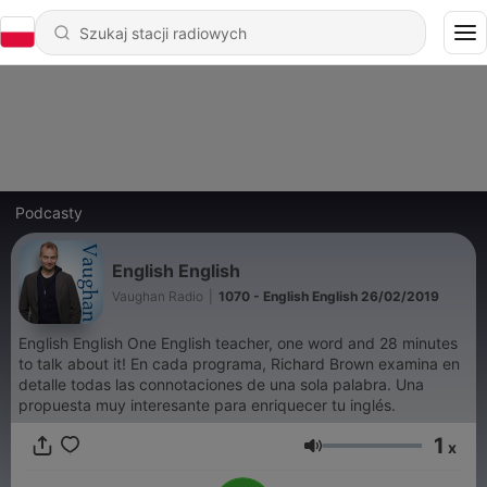
Podcasty
English English
Vaughan Radio
|
1070 - English English 26/02/2019
English English One English teacher, one word and 28 minutes
to talk about it! En cada programa, Richard Brown examina en
detalle todas las connotaciones de una sola palabra. Una
propuesta muy interesante para enriquecer tu inglés.
1
x
Głośność