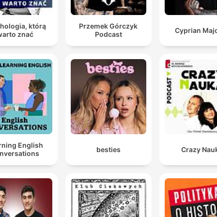
hologia, którą
Przemek Górczyk
Cyprian Maj
warto znać
Podcast
rning English
besties
Crazy Nau
nversations