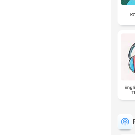
KO
Engl
T