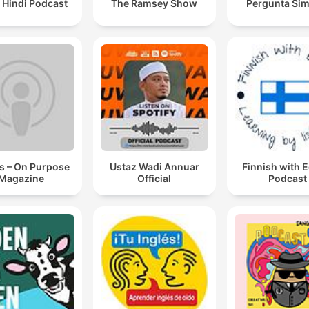
 Hindi Podcast
The Ramsey Show
Pergunta Sim
s – On Purpose
Ustaz Wadi Annuar
Finnish with 
Magazine
Official
Podcast