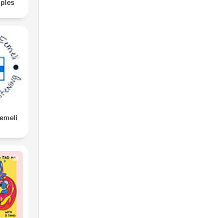
ples
Eemeli