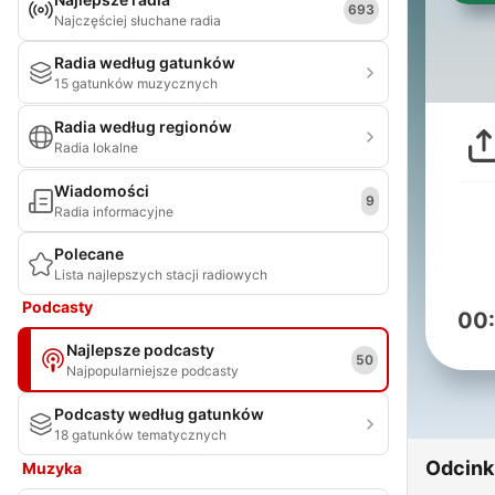
693
Najczęściej słuchane radia
Radia według gatunków
15 gatunków muzycznych
Radia według regionów
Radia lokalne
Wiadomości
9
Radia informacyjne
Polecane
Lista najlepszych stacji radiowych
Podcasty
00
Najlepsze podcasty
50
Najpopularniejsze podcasty
Podcasty według gatunków
18 gatunków tematycznych
Odcink
Muzyka