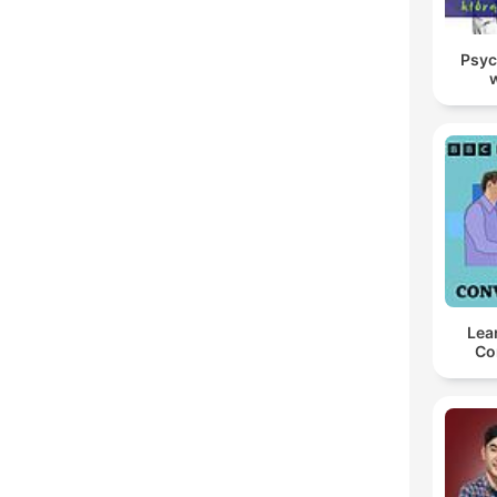
Psyc
Lea
Co