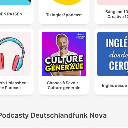
Sáng tạo 10
EN PÅ ISEN
Tu Ingles! podcast
Creative 1
ish Unleashed:
Choses à Savoir -
Inglés desde
he Podcast
Culture générale
Podcasty Deutschlandfunk Nova