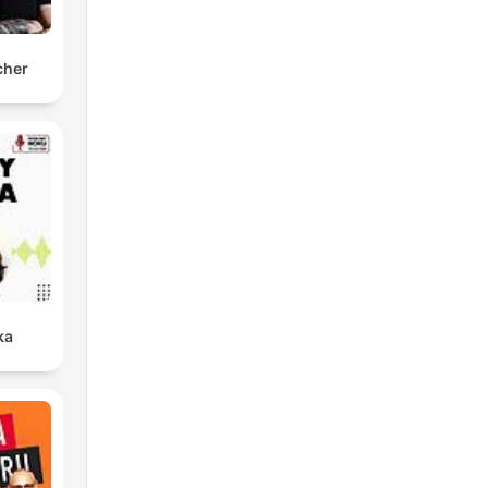
cher
ka