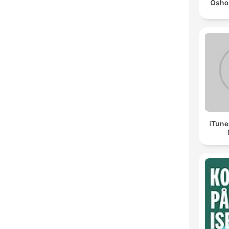
Osho
iTune