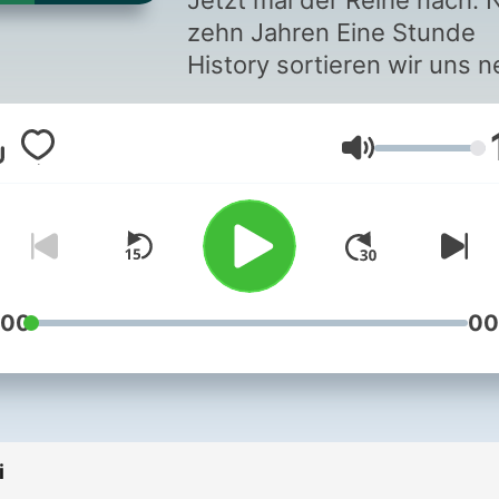
Jetzt mal der Reihe nach. 
zehn Jahren Eine Stunde
History sortieren wir uns n
und erzählen die europäis
Geschichte in 100 Folgen 
Głośność
Anfang bis Jetzt. Neue Fo
jeden Freitag.
:00
00
i