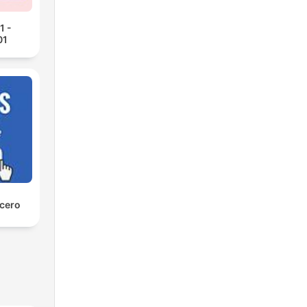
1 -
01
 cero