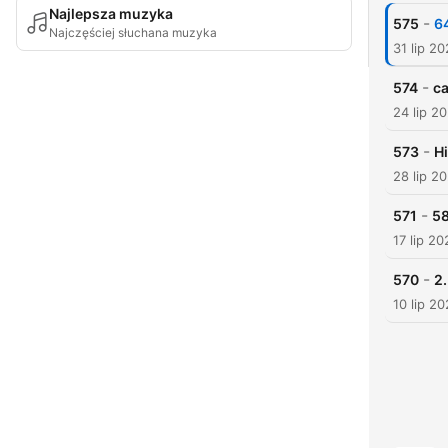
Najlepsza muzyka
-
575
64
Najczęściej słuchana muzyka
31 lip 2
-
574
ca
24 lip 2
-
573
Hi
28 lip 2
-
571
58
17 lip 20
-
570
2.
10 lip 2