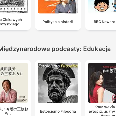
b Ciekawych
Polityka o historii
BBC Newsro
szystkiego
Międzynarodowe podcasty: Edukacja
Κάθε γωνία 
矢・今朝の三枚お
Estoicismo Filosofia
ιστορία, με τη
ろし
Λετώνη