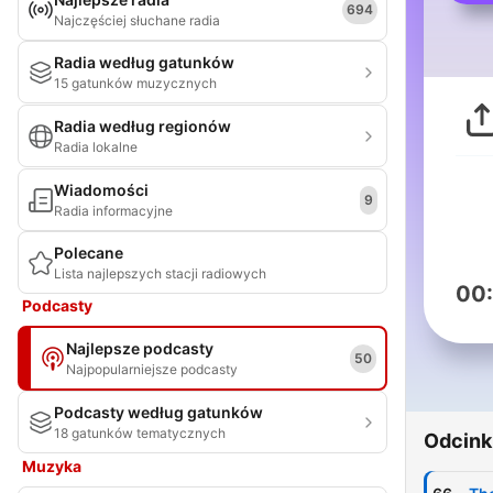
694
Najczęściej słuchane radia
Radia według gatunków
15 gatunków muzycznych
Radia według regionów
Radia lokalne
Wiadomości
9
Radia informacyjne
Polecane
Lista najlepszych stacji radiowych
00
Podcasty
Najlepsze podcasty
50
Najpopularniejsze podcasty
Podcasty według gatunków
18 gatunków tematycznych
Odcink
Muzyka