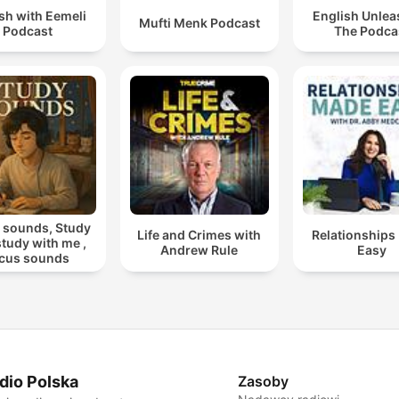
sh with Eemeli
English Unlea
Mufti Menk Podcast
Podcast
The Podca
 sounds, Study
Life and Crimes with
Relationships
 study with me ,
Andrew Rule
Easy
cus sounds
dio Polska
Zasoby