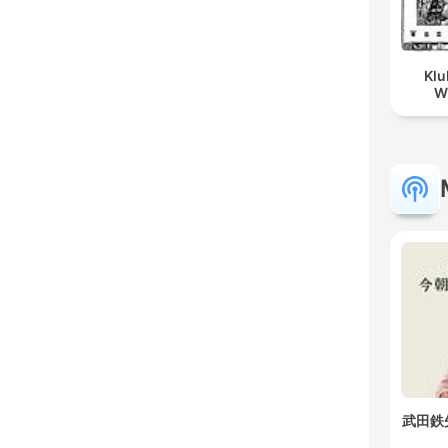
Klu
W
武田鉄