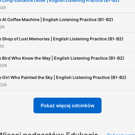
 Long-Distance Letter | English Listening Practice (B1-B2)
My Easy English Videos on
026
Youtube:
 AI Coffee Machine | English Listening Practice (B1-B2)
www.youtube.com/@Easy
026
EnglishPodcast Website:
 Shop of Lost Memories | English Listening Practice (B1-B2)
https://easyenglishpodcas
026
 Bird Who Knew the Way | English Listening Practice (B1-B2)
2026
 Girl Who Painted the Sky | English Listening Practice (B1-B2)
2026
Pokaż więcej odcinków