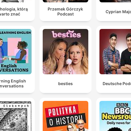
hologia, którą
Przemek Górczyk
Cyprian Maj
warto znać
Podcast
rning English
besties
Deutsche Pod
nversations