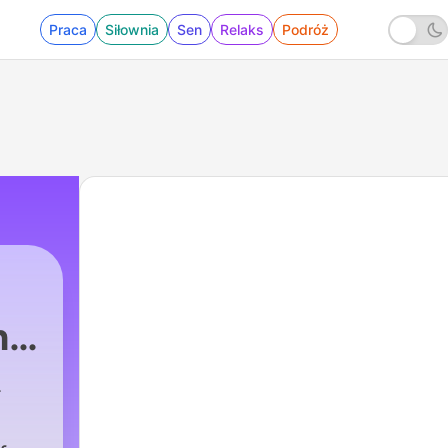
Praca
Siłownia
Sen
Relaks
Podróż
h