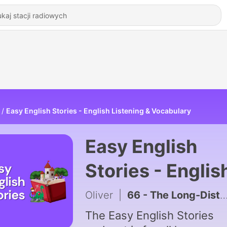
Easy English Stories - English Listening & Vocabulary
Easy English
Stories - Englis
Listening &
Oliver
|
66 - The Long-Distance Letter | English Listening Practice (B1-B2)
Vocabulary
The Easy English Stories