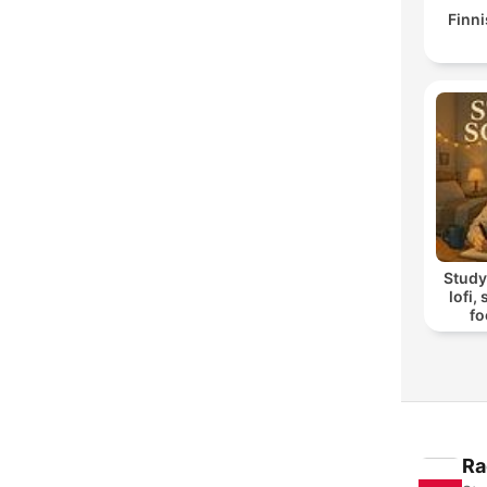
Finni
Study
lofi,
fo
Ra