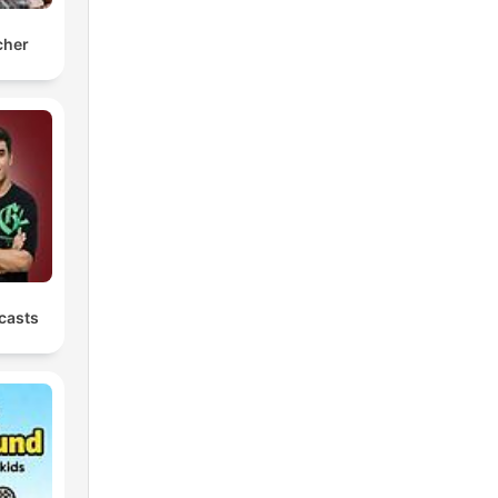
cher
casts