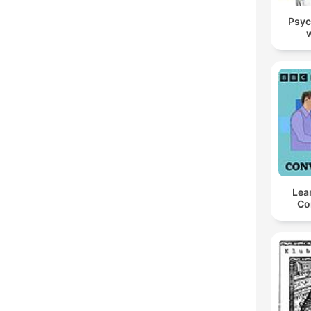
Psyc
Lea
Co