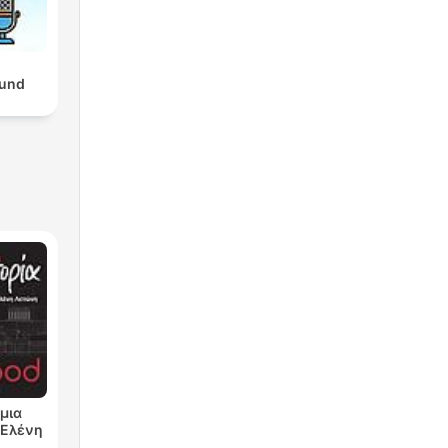
und
μια
ν Ελένη