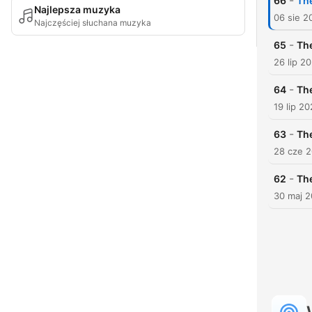
-
66
The
Najlepsza muzyka
06 sie 2
Najczęściej słuchana muzyka
-
65
The
26 lip 2
-
64
The
19 lip 2
-
63
The
28 cze 
-
62
The
30 maj 