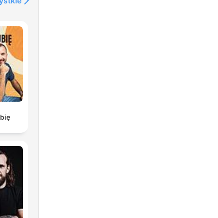
ystkie
bię