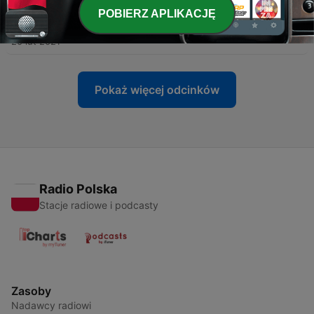
POBIERZ APLIKACJĘ
-
4
Minat & Bakat
20 lut 2021
Pokaż więcej odcinków
Radio Polska
Stacje radiowe i podcasty
Zasoby
Nadawcy radiowi