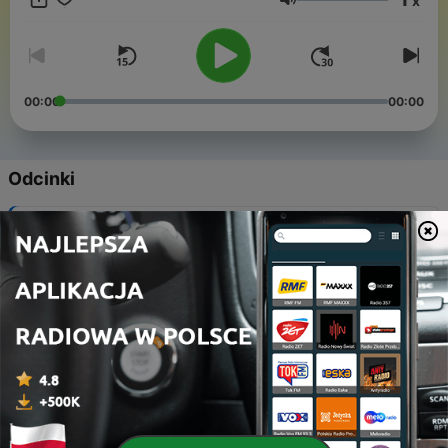
x
Głośność
00:00
00:00
Odcinki
-
8
Fashion
02 mar 2022
-
7
Toxic Productivity
29 lis 2021
-
6
Insecurities
01 maj 2021
-
5
FWB
31 mar 2021