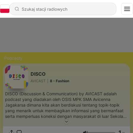
Podcasty
DISCO
AVICAST
|
8 - Fashion
DISCO (Discussion & Communication) by AVICAST adalah
podcast yang diadakan oleh OSIS MPK SMA Avicenna
Jagakarsa dimana kita akan berdiskusi tentang topik-topik
yang menarik untuk membagikan informasi yang bermanfaat
serta memperluas koneksi dengan masyarakat di luar Sekolah
Avicenna Jagakarsa
1