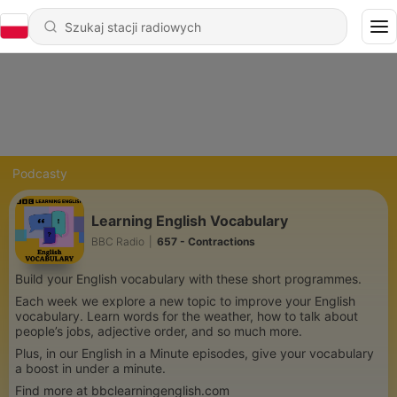
Podcasty
Learning English Vocabulary
BBC Radio
|
657 - Contractions
Build your English vocabulary with these short programmes.
Each week we explore a new topic to improve your English
vocabulary. Learn words for the weather, how to talk about
people’s jobs, adjective order, and so much more.
Plus, in our English in a Minute episodes, give your vocabulary
a boost in under a minute.
Find more at bbclearningenglish.com