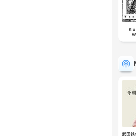
Klu
W
武田鉄