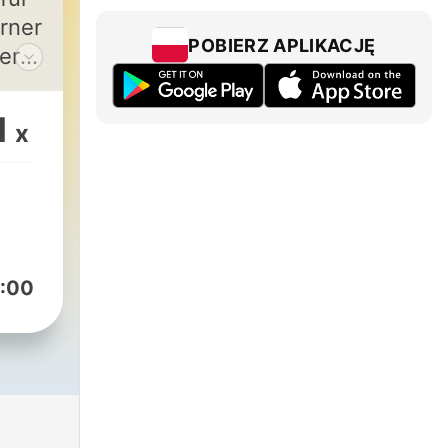
rner
POBIERZ APLIKACJĘ
g.
ne
1
x
 auf
:00