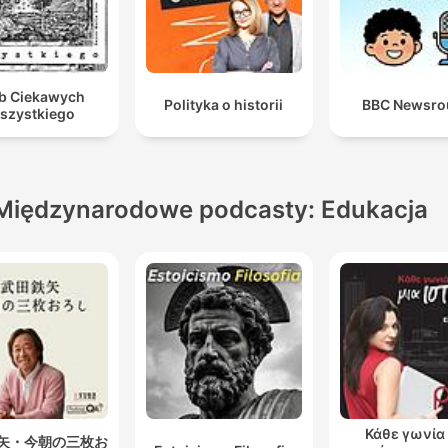
b Ciekawych
Polityka o historii
BBC Newsro
szystkiego
Międzynarodowe podcasty: Edukacja
Κάθε γωνία 
矢・今朝の三枚お