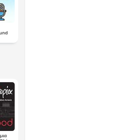
und
μια