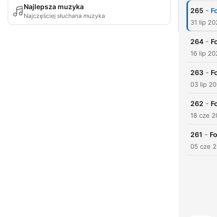
Najlepsza muzyka
-
265
F
Najczęściej słuchana muzyka
31 lip 2
-
264
F
16 lip 2
-
263
F
03 lip 2
-
262
F
18 cze 
-
261
Fo
05 cze 