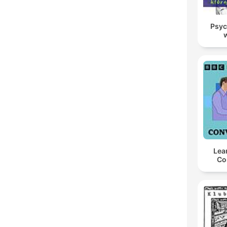
Psyc
Lea
Co