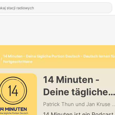
14 Minuten - Deine tägliche Portion Deutsch - Deutsch lernen fü
Fortgeschrittene
14 Minuten -
Deine tägliche
Portion Deutsch
Patrick Thun und Jan Kruse
|
14 Minuten ist ein Podcast 