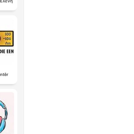
ν Ελένη
ntêr