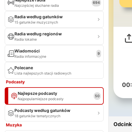
694
Najczęściej słuchane radia
Radia według gatunków
15 gatunków muzycznych
Radia według regionów
Radia lokalne
Wiadomości
9
Radia informacyjne
Polecane
Lista najlepszych stacji radiowych
Podcasty
00
Najlepsze podcasty
50
Najpopularniejsze podcasty
Podcasty według gatunków
18 gatunków tematycznych
Odcink
Muzyka