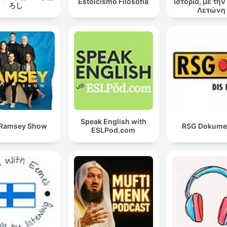
Estoicismo Filosofia
ιστορία, με τη
ろし
Λετώνη
Speak English with
 Ramsey Show
RSG Dokume
ESLPod.com