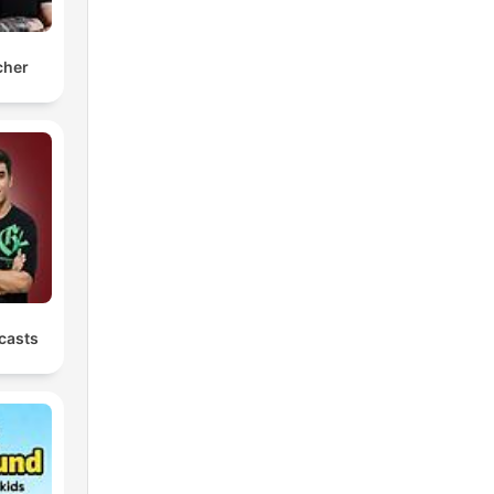
cher
casts