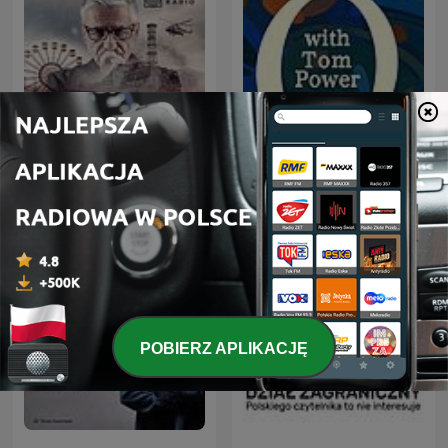
Czarnobyl. Prawdziwa
Q with Tom Power
historia
POBIERZ APLIKACJĘ