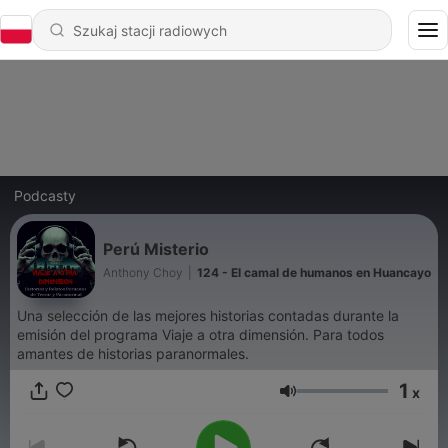
Podcasty
Perú Misterio
Anthony Choy
|
124 - El camal de humanos en Huancayo
Una selección de las mejores historias contadas durante la
emisión del programa Viaje a otra dimensión. Para todos
amantes de historias paranormales.
1
x
Głośność