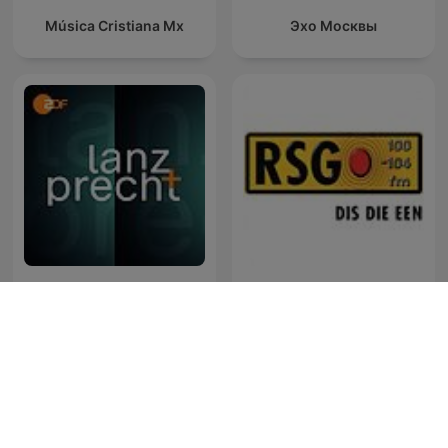
Música Cristiana Mx
Эхо Москвы
Lanz + Precht
RSG Dokumentêr