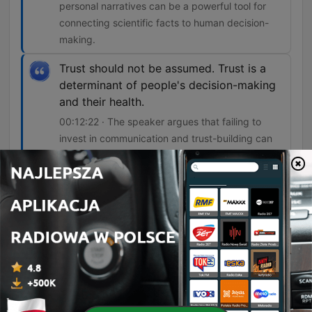
personal narratives can be a powerful tool for
connecting scientific facts to human decision-
making.
Trust should not be assumed. Trust is a
determinant of people's decision-making
and their health.
00:12:22 · The speaker argues that failing to
invest in communication and trust-building can
render scientific interventions ineffective.
What's interesting about public health is a
lot of times what we see is what we don't
see. The interventions are invisible in that
sense, and they're a victim of their own
success because when people are doing
well, public health is working.
00:18:09 · The speaker explains the paradox
where successful public health efforts often go