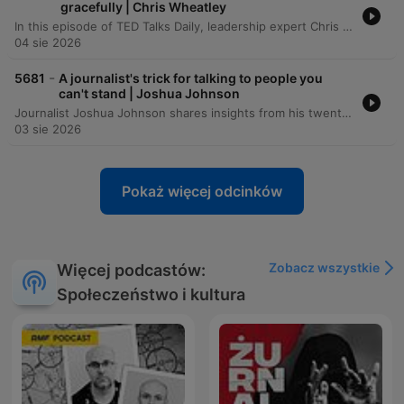
gracefully | Chris Wheatley
In this episode of TED Talks Daily, leadership expert Chris Wheatley shares a personal journey regarding the transformative power of receiving difficult feedback. After being confronted by a colleague about his condescending communication style, Wheatley describes how shifting focus from how to give feedback to how to receive it can foster psychological safety in workplaces and families. The talk introduces the TACT method—Thankfulness, Acknowledgement, Commitment, and a second Thankfulness—as a practical framework for responding to criticism. By lowering the courage required for others to be honest, Wheatley demonstrates how individuals can improve their personal relationships and lead more effective teams.
04 sie 2026
-
5681
A journalist's trick for talking to people you
can't stand | Joshua Johnson
Journalist Joshua Johnson shares insights from his twenty-year career in broadcast journalism, specifically focusing on the limitations of professional neutrality when navigating polarized conversations. Moving beyond the traditional goal of remaining unbiased, Johnson proposes a shift toward objectivity—a method of studying difficult perspectives closely without judgment to understand the underlying stories and motivations. Through personal anecdotes involving interviews with controversial figures, he demonstrates how closing the distance can reveal human vulnerability behind rigid political or social arguments.
03 sie 2026
Pokaż więcej odcinków
Zobacz wszystkie
Więcej podcastów:
Społeczeństwo i kultura