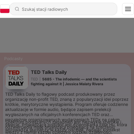
Podcasty
TED Talks Daily
TED
|
5685 - The infodemic — and the scientists
fighting against it | Jessica Malaty Rivera
TED Talks Daily to flagowy podcast produkowany przez
organizację non-profit TED, znaną z popularyzacji idei poprzez
krótkie, merytoryczne wystąpienia. Program oferuje codzienne
aktualizacje w formie audio, będące zapisem prelekcji
wygłaszanych na oficjalnych konferencjach TED oraz
niezależnie organizowanych wydarzeniach TEDx na całym
Spektrum poruszanych zagadnień jest niezwykle szerokie i
świecie. Prowadzącą podcast jest dziennikarka Elise Hu, która
odzwierciedla misję organizacji polegającą na szerzeniu
wprowadza słuchaczy w każdy odcinek, nadając kontekst
wiedzy z niemal każdej dziedziny ludzkiej działalności.