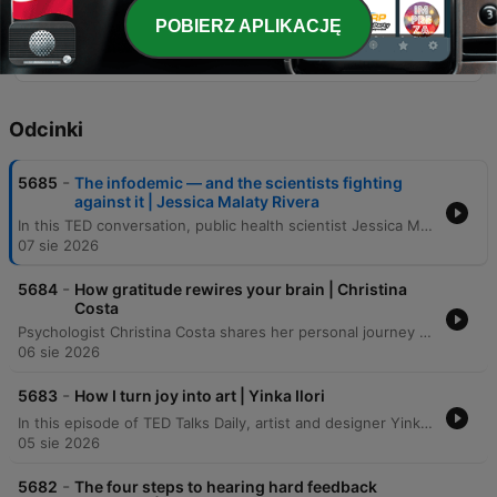
unnoticed because they prevent crises from
POBIERZ APLIKACJĘ
occurring.
Odcinki
-
5685
The infodemic — and the scientists fighting
against it | Jessica Malaty Rivera
In this TED conversation, public health scientist Jessica Malady Rivera discusses the dual challenge of managing both biological pathogens and the outbreak of misinformation. She emphasizes the importance of bridging the gap between scientific institutions and the public through transparent communication, storytelling, and building trust rather than demanding obedience. The speakers also explore the necessity of multidisciplinary approaches and transparency to rebuild public trust in science following recent global crises. The conversation examines the challenges of making invisible public health successes visible and the personal motivations that drive the speaker to continue her work despite facing misinformation and threats.
07 sie 2026
-
5684
How gratitude rewires your brain | Christina
Costa
Psychologist Christina Costa shares her personal journey of navigating an anaplastic astrocytoma diagnosis by rejecting the common 'fight narrative' in favor of a practice rooted in gratitude. Drawing from her background in positive psychology and neuroscience, she discusses how the language of battle can become burdensome and proposes using neuroplasticity to intentionally activate gratitude circuits in the brain. The episode explores the science behind well-being, specifically how gratitude affects the medial prefrontal cortex to help manage negative emotions and restructure harmful thoughts. Costa illustrates her method through the ritual of 'kissing your brain,' a practice used to foster resilience and find peace amidst the challenges of cancer treatment.
06 sie 2026
-
5683
How I turn joy into art | Yinka Ilori
In this episode of TED Talks Daily, artist and designer Yinka Ilori explores the concept of transgenerational joy. He argues that joy is not merely an individual achievement to be chased, but a shared inheritance planted by our families, communities, and ancestors. Drawing from his upbringing in London as the son of Nigerian immigrants, Ilori describes how the rituals, symbols, and communal gatherings of his parents served as seeds of joy. Through visual storytelling, he demonstrates how we can uncover, visualize, and ultimately pass on these inherited stories to future generations.
05 sie 2026
-
5682
The four steps to hearing hard feedback