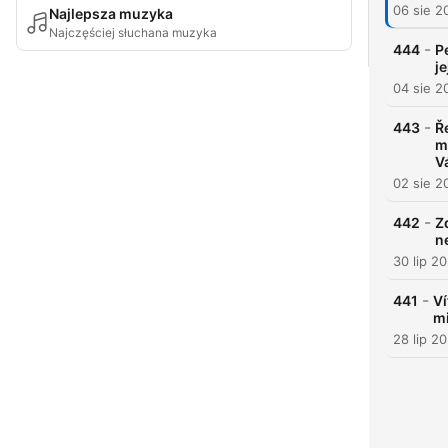
06 sie 2
Najlepsza muzyka
Najczęściej słuchana muzyka
-
444
P
j
04 sie 2
-
443
Ř
m
V
02 sie 2
-
442
Z
n
30 lip 2
-
441
Ví
mi
28 lip 2