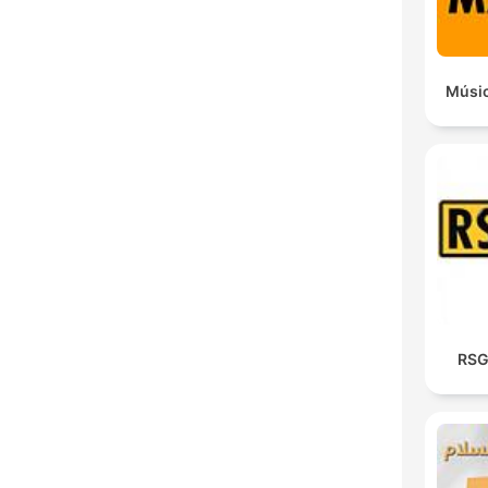
Músic
RSG