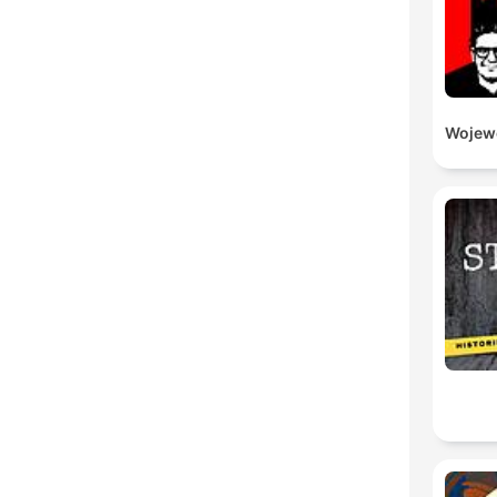
Wojewó