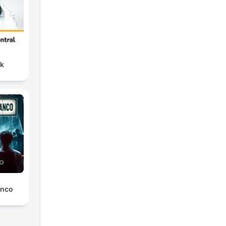
nk
anco