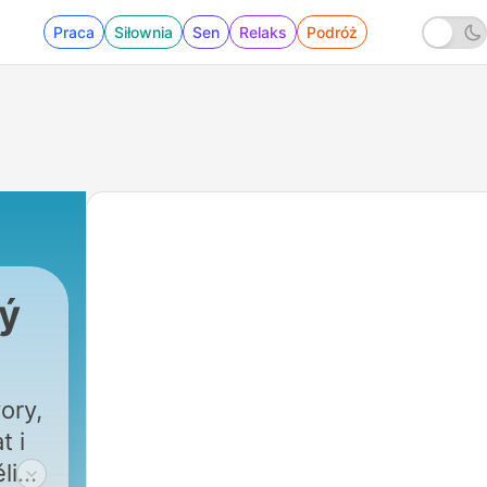
Praca
Siłownia
Sen
Relaks
Podróż
tý
ory,
t i
li