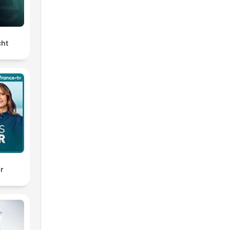
cht
ir