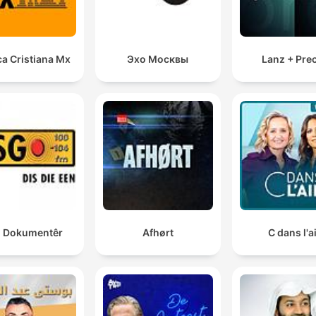
a Cristiana Mx
Эхо Москвы
Lanz + Pre
 Dokumentêr
Afhørt
C dans l'a