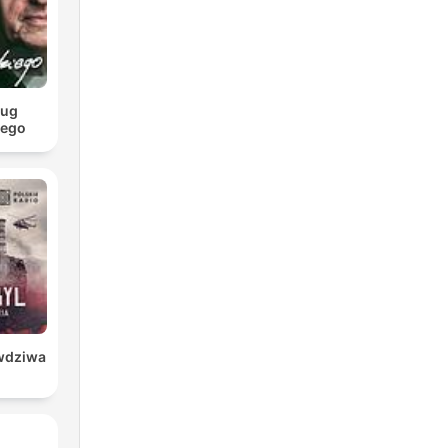
ług
iego
awdziwa