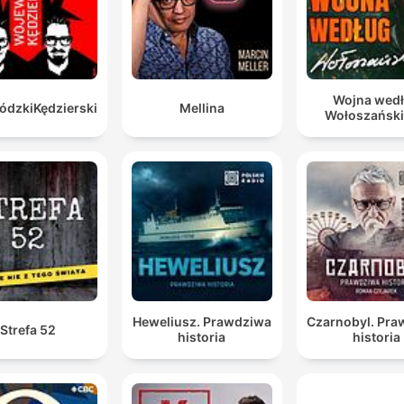
Wojna wed
dzkiKędzierski
Mellina
Wołoszańsk
Heweliusz. Prawdziwa
Czarnobyl. Pr
Strefa 52
historia
historia