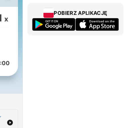
POBIERZ APLIKACJĘ
1
x
am a
šího
:00
,