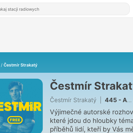
Čestmír Strakatý
Čestmír Straka
Čestmír Strakatý
|
445 - Adam Dolník. Odvaha i šikana v dětství, ego a emoce ve vyjednávání, proč děti manipulují, politici neposlouchají a některé věty je lepší neříkat
Výjimečné autorské rozhov
které jdou do hloubky téma
příběhů lidí, kteří by Vás mě