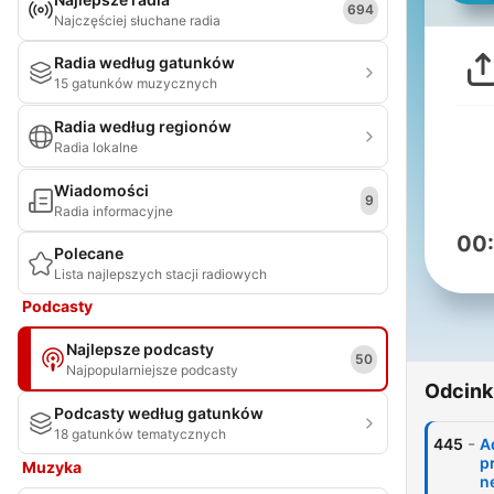
694
Najczęściej słuchane radia
Radia według gatunków
15 gatunków muzycznych
Radia według regionów
Radia lokalne
Wiadomości
9
Radia informacyjne
00
Polecane
Lista najlepszych stacji radiowych
Podcasty
Najlepsze podcasty
50
Najpopularniejsze podcasty
Odcink
Podcasty według gatunków
18 gatunków tematycznych
-
445
A
pr
Muzyka
n