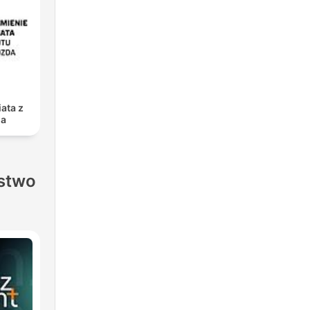
ata z
da
stwo