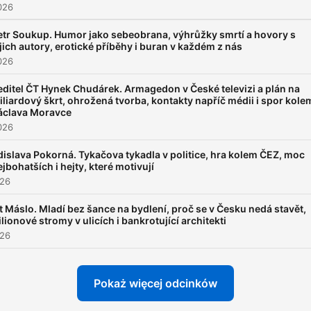
026
etr Soukup. Humor jako sebeobrana, výhrůžky smrtí a hovory s
ejich autory, erotické příběhy i buran v každém z nás
026
editel ČT Hynek Chudárek. Armagedon v České televizi a plán na
iliardový škrt, ohrožená tvorba, kontakty napříč médii i spor kole
áclava Moravce
026
dislava Pokorná. Tykačova tykadla v politice, hra kolem ČEZ, moc
ejbohatších i hejty, které motivují
026
t Máslo. Mladí bez šance na bydlení, proč se v Česku nedá stavět,
lionové stromy v ulicích i bankrotující architekti
026
Pokaż więcej odcinków