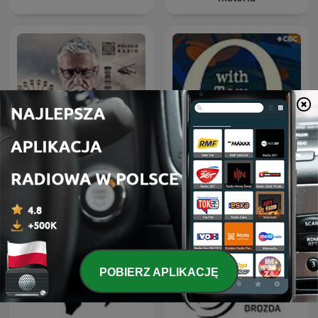
Czarnobyl. Prawdziwa
Q with Tom Power
historia
POBIERZ APLIKACJĘ