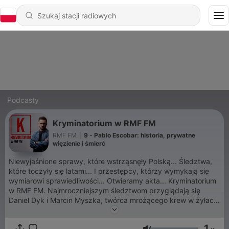
Podcasty
Kryminatorium w RMF FM
RMF FM
|
9 - Pablo Escobar: historia, prywatne
więzienie i śmierć
Niewyjaśnione sprawy, które wstrząsnęły Polską... Śledztwa,
które toczyły się latami... I przestępcy, którzy wymykają się
wymiarowi sprawiedliwości... Otwieramy akta... Kryminatorium
w RMF FM. Najmroczniejszym śledztwom przyglądają się
Daniel Dyk i Marcin Myszka, twórca mrożącego krew w żyłach
podcastu "Kryminatorium".
1