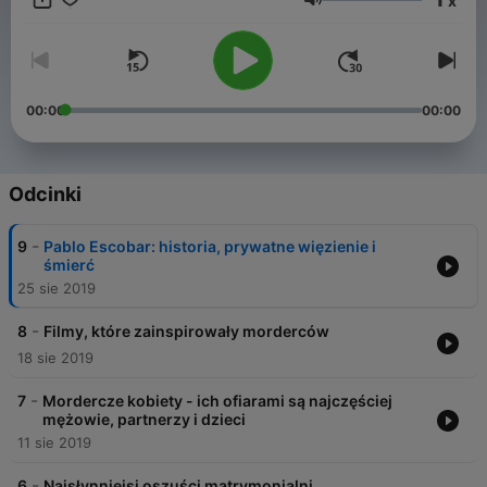
x
Głośność
00:00
00:00
Odcinki
-
9
Pablo Escobar: historia, prywatne więzienie i
śmierć
25 sie 2019
-
8
Filmy, które zainspirowały morderców
18 sie 2019
-
7
Mordercze kobiety - ich ofiarami są najczęściej
mężowie, partnerzy i dzieci
11 sie 2019
-
6
Najsłynniejsi oszuści matrymonialni