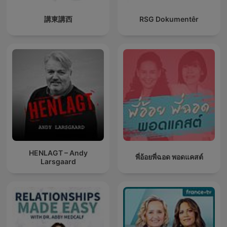
講東講西
RSG Dokumentêr
HENLAGT – Andy
พี่อ้อยพี่ฉอด พอดแคสต์
Larsgaard