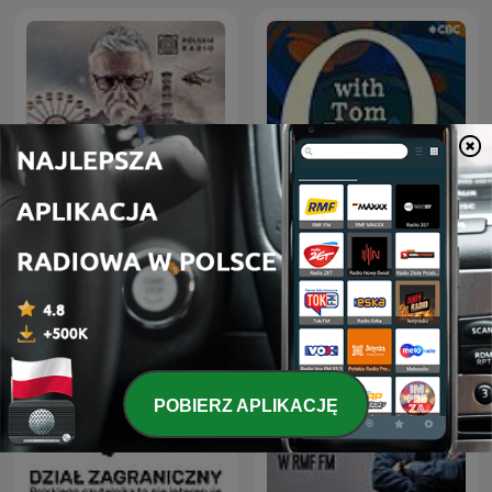
Czarnobyl. Prawdziwa
Q with Tom Power
historia
POBIERZ APLIKACJĘ