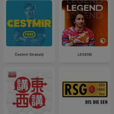
Čestmír Strakatý
LEGEND