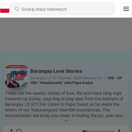
Podcasty
Barangay Love Stories
Barangay LS 97.1 Manila | GMA Network Inc.
|
798 - EP
740: "Kondensada" with Papa Dudut
These are the weekly stories of love, life and hope (ang mga
kuwento ng buhay, pag-ibig at pag-asa) from the listeners of
Barangay LS 97.1 FM. Listen to Papa Dudut as he reads the
letters of our 'Kabarangays' heartfelt experiences. The
dramatization will bring you closer in feeling the joy, pain and
everything in between of love & life. Siguradong relate-much
ka dito. Thank you for making this podcast NUMBER 1 in the
1