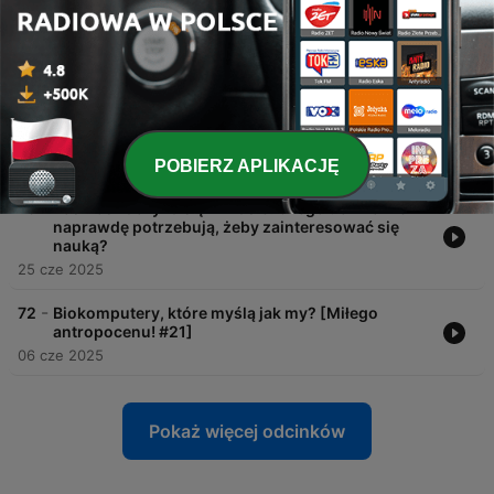
29 paź 2025
-
75
Empatia w epoce sztucznej inteligencji
23 wrz 2025
-
74
Przewroty dzieją się nie tylko w szkołach.
30 cze 2025
POBIERZ APLIKACJĘ
-
73
Kosmos zaczyna się w klasie. Czego uczniowie
naprawdę potrzebują, żeby zainteresować się
nauką?
25 cze 2025
-
72
Biokomputery, które myślą jak my? [Miłego
antropocenu! #21]
06 cze 2025
Pokaż więcej odcinków