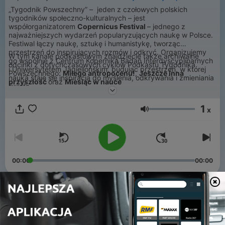
„Tygodnik Powszechny” – jeden z czołowych polskich
tygodników społeczno-kulturalnych – jest
współorganizatorem
Copernicus Festival
– jednego z
najważniejszych wydarzeń popularyzujących naukę w Polsce.
Festiwal łączy naukę, sztukę i humanistykę, tworząc
przestrzeń do inspirujących rozmów i odkryć. Organizujemy
W tym kanale podkastowym znajdziecie także archiwalne
go wspólnie z Centrum Kopernika Badań Interdyscyplinarnych
odcinki z dotychczasowych cyklów Podkastu Tygodnika
i Uniwersytetem Jagiellońskim, budując przestrzeń, w której
Powszechnego:
Miłego antropocenu!
,
Jeszcze inna
nauka staje się inspiracją do myślenia, odkrywania i zmieniania
przyszłość
oraz
Miesiąc w nauce
świata.
1
x
Głośność
00:00
00:00
Odcinki
-
76
Mastodonzaur, młodzi i zaufanie do nauki