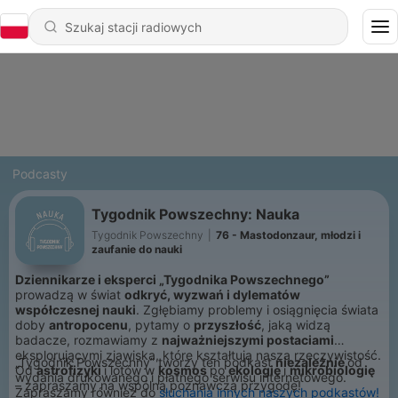
Podcasty
Tygodnik Powszechny: Nauka
Tygodnik Powszechny
|
76 - Mastodonzaur, młodzi i
zaufanie do nauki
Dziennikarze i eksperci „Tygodnika Powszechnego”
prowadzą w świat
odkryć, wyzwań i dylematów
współczesnej nauki
. Zgłębiamy problemy i osiągnięcia świata
doby
antropocenu
, pytamy o
przyszłość
, jaką widzą
badacze, rozmawiamy z
najważniejszymi postaciami
eksplorującymi zjawiska, które kształtują naszą rzeczywistość.
„Tygodnik Powszechny” tworzy ten podkast
niezależnie
od
Od
astrofizyki
i lotów w
kosmos
po
ekologię
i
mikrobiologię
wydania drukowanego i płatnego serwisu internetowego.
– zapraszamy na wspólną poznawczą przygodę!
Zapraszamy również do
słuchania innych naszych podkastów!