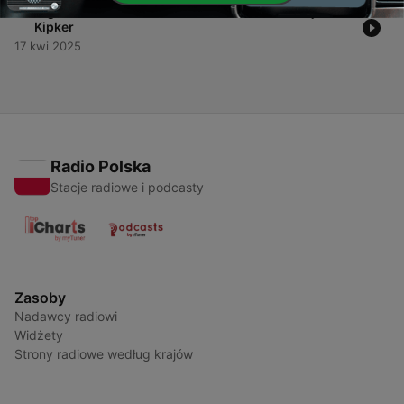
-
1
Digitale Souveränität mit Prof. Dr. Dennis-Kenji
Kipker
17 kwi 2025
Radio Polska
Stacje radiowe i podcasty
Zasoby
Nadawcy radiowi
Widżety
Strony radiowe według krajów