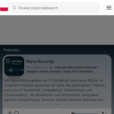
Podcasty
Myra Security
Myra Security
|
4 - Hybride Netzwerksicherheit –
Insights von Dr. Borislav Tadić (1&1 Versatel)
Mit Myra Minds geben wir IT-Sicherheit eine neue Bühne. In
unserem Podcast sprechen wir über die wichtigsten Themen
rund um IT-Sicherheit, Compliance, Datenschutz und
Cyberresilienz. Als Moderator und informierter Gastgeber
spricht Christof Klaus, Director Global Network Defense bei
Myra, mit Fachleuten aus IT, Wirtschaft und Politik. Gemeinsam
werfen sie einen fundierten Blick auf aktuelle
1