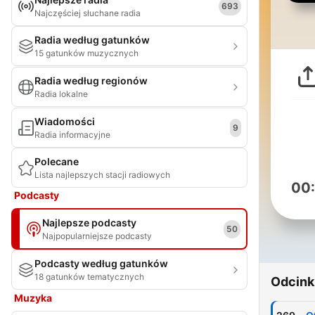
693
Najczęściej słuchane radia
Radia według gatunków
15 gatunków muzycznych
Radia według regionów
Radia lokalne
Wiadomości
9
Radia informacyjne
Polecane
Lista najlepszych stacji radiowych
00
Podcasty
Najlepsze podcasty
50
Najpopularniejsze podcasty
Podcasty według gatunków
18 gatunków tematycznych
Odcink
Muzyka