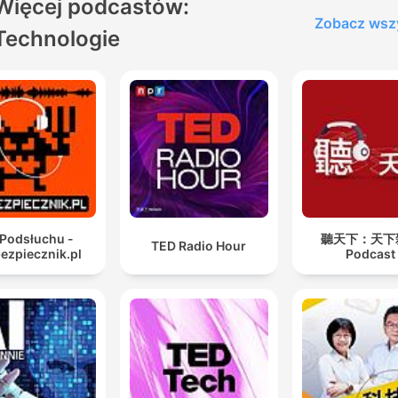
Więcej podcastów:
Zobacz wsz
Technologie
 Podsłuchu -
聽天下：天下
TED Radio Hour
ezpiecznik.pl
Podcast