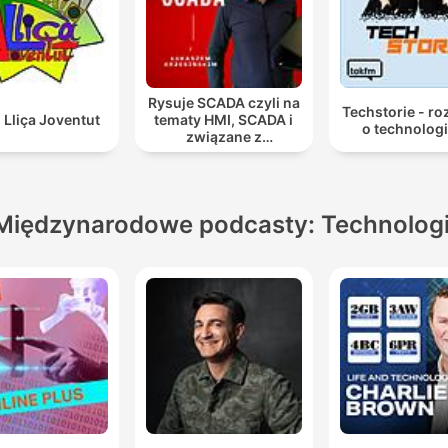
Rysuje SCADA czyli na
Techstorie - r
 Lliça Joventut
tematy HMI, SCADA i
o technolog
związane z
automatyką
przemysłową.
Międzynarodowe podcasty: Technolog