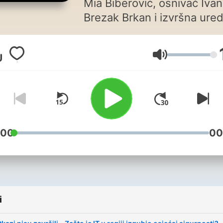
Mia Biberović, osnivač Ivan
Brezak Brkan i izvršna ure
Nikolina Oršulić te novinari
Marin Pavelić i Ivan Pelivan
Głośność
u tjednom podcastu
komentiraju najvažnije
događaje u digitalnoj industr
o kojima niste ni znali da že
znati više!
:00
00
i