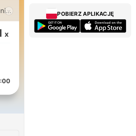
dnica
POBIERZ APLIKACJĘ
ović
1
x
iji
lite
:00