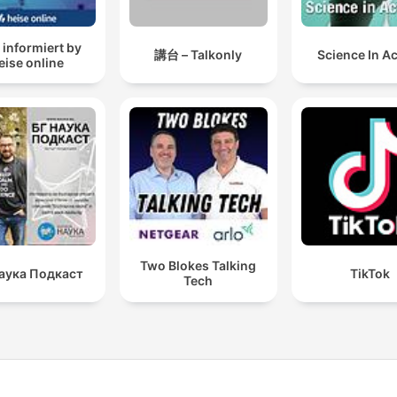
 informiert by
講台 – Talkonly
Science In A
eise online
Two Blokes Talking
аука Подкаст
TikTok
Tech