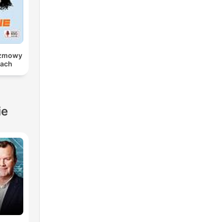
ozmowy
iach
ie