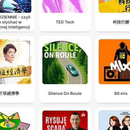
ZIENNIE - czyli
o słychać w
TED Tech
科技行腳
nej inteligencji
下班經濟學
Silence On Roule
80 mix