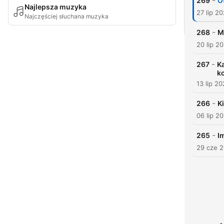
-
269
Ot
Najlepsza muzyka
27 lip 2
Najczęściej słuchana muzyka
-
268
M
20 lip 2
-
267
Ka
k
13 lip 2
-
266
K
06 lip 2
-
265
I
29 cze 