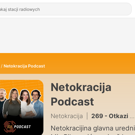
Netokracija Podcast
Netokracija
Podcast
Netokracija
|
269 - Otkazi nisu završili - Zašto je IT u regiji izgubio osjećaj sigurnosti?
Netokracijina glavna uredn