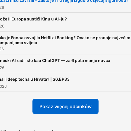
kazi nisu završili - Zašto je IT u regiji izgubio osjećaj sigurnosti?
026
ože li Europa sustići Kinu u AI-ju?
026
ko je Fonoa osvojila Netflix i Booking? Ovako se prodaje najvećim
ompanijama svijeta
026
ineski AI radi isto kao ChatGPT — za 6 puta manje novca
026
ma li deep techa u Hrvata? | S6.EP33
2026
Pokaż więcej odcinków