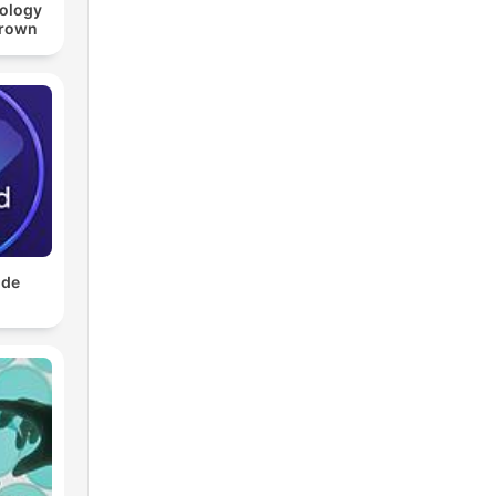
nology
Brown
 de
d