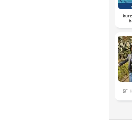
kurz
h
БГ Н