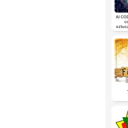
AI COD
c
sztucz