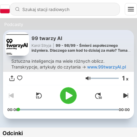
Podcasty
99 twarzy AI
Karol Stryja
|
99 - 98/99 - Śmierć aspołecznego
inżyniera. Dlaczego sam kod to dzisiaj za mało? Tomasz
Głowacki
Sztuczna inteligencja ma wiele różnych oblicz.
Transkrypcje, artykuły do czytania →
www.99twarzyAI.pl
1
x
Głośność
00:00
00:00
Odcinki