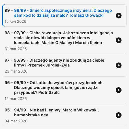
-
99
98/99 - Śmierć aspołecznego inżyniera. Dlaczego
sam kod to dzisiaj za mało? Tomasz Głowacki
15 kwi 2026
-
98
97/99 - Cicha rewolucja. Jak sztuczna inteligencja
stała się niewidzialnym wspólnikiem w
kancelariach. Martin O’Malley i Marcin Kleina
31 mar 2026
-
97
96/99 - Dlaczego agenty nie zbudują za ciebie
firmy? Przemek Jurgiel-Żyła
23 mar 2026
-
96
95/99 - Od Lotto do wyborów prezydenckich.
Dlaczego widzimy spisek tam, gdzie rządzi
przypadek? Piotr Szulc
12 mar 2026
-
95
94/99 - Nie bądź leniwy. Marcin Wilkowski,
humanistyka.dev
04 mar 2026