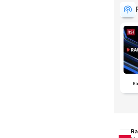
Ra
Ra