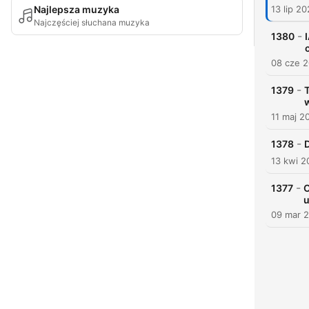
Najlepsza muzyka
13 lip 2
Najczęściej słuchana muzyka
-
1380
08 cze 
-
1379
T
11 maj 2
-
1378
D
13 kwi 2
-
1377
O
u
09 mar 