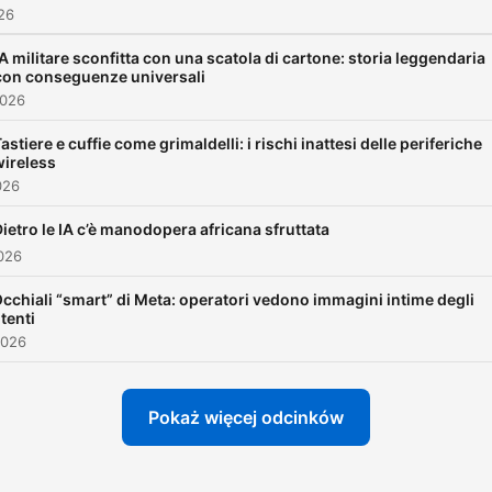
026
IA militare sconfitta con una scatola di cartone: storia leggendaria
con conseguenze universali
2026
astiere e cuffie come grimaldelli: i rischi inattesi delle periferiche
wireless
026
ietro le IA c’è manodopera africana sfruttata
026
cchiali “smart” di Meta: operatori vedono immagini intime degli
tenti
2026
Pokaż więcej odcinków