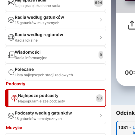
694
Najczęściej słuchane radia
Radia według gatunków
15 gatunków muzycznych
Radia według regionów
Radia lokalne
Wiadomości
9
Radia informacyjne
Polecane
00
Lista najlepszych stacji radiowych
Podcasty
Najlepsze podcasty
50
Najpopularniejsze podcasty
Odcink
Podcasty według gatunków
18 gatunków tematycznych
-
1381
L
Muzyka
b