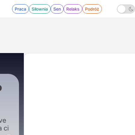
Praca
Siłownia
Sen
Relaks
Podróż
o
zera
|
1381 - Le IA costano spesso più di chi
ve
a ci