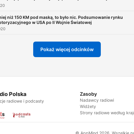
020
iej niż 150 KM pod maską, to było nic. Podsumowanie rynku
toryzacyjnego w USA po II Wojnie Światowej
020
Pokaż więcej odcinków
dio Polska
Zasoby
Nadawcy radiowi
cje radiowe i podcasty
Widżety
Strony radiowe według kra
© AppMind 2026. Wszelkie p