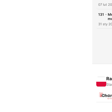
07 lut 2
-
131
Mn
mo
31 sty 2
Ra
Sta