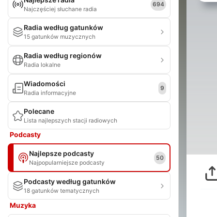
694
Najczęściej słuchane radia
Radia według gatunków
15 gatunków muzycznych
Radia według regionów
Radia lokalne
Wiadomości
9
Radia informacyjne
Polecane
Lista najlepszych stacji radiowych
Podcasty
Najlepsze podcasty
50
Najpopularniejsze podcasty
Podcasty według gatunków
18 gatunków tematycznych
Muzyka