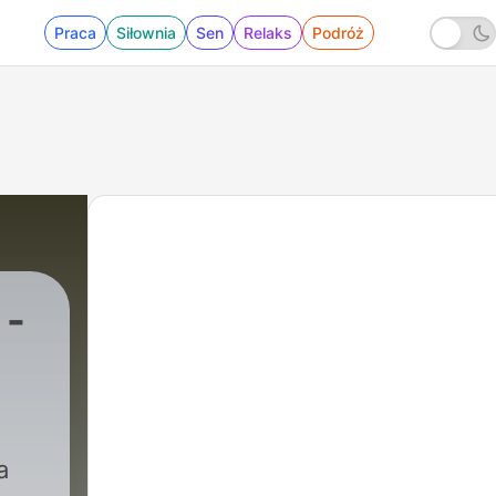
Praca
Siłownia
Sen
Relaks
Podróż
 -
|
135 - Alfa Romeo - pierwsza Giulietta
a