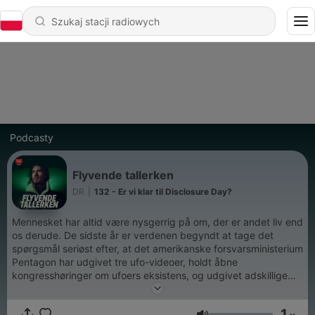
Podcasty
Flyvende tallerken
DR
|
132 - Er vi klar til Disclosure Day?
Mennesket har altid være nysgerrig på om, der er andet liv end
os derude. De sidste år er verdenen begyndt at tage det
spørgsmål seriøst efter, at det amerikanske forsvarsministerium
Pentagon har udgivet tre ufo-videoer, holdt åbne
kongresshøringer om ufoers eksistens, og udgivet adskillige
rapporter der bekræfter, at noget ukendt flyver rundt i det
amerikanske luftrum. Men hvad er det? Flyvende tallerken
1