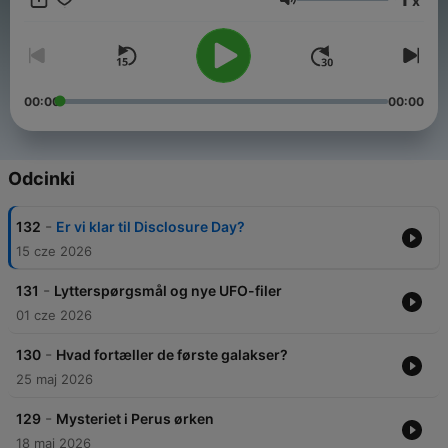
x
undersøger, om der er liv i rummet, og om vi allerede har haft
Głośność
besøg. Tilrettelægger og vært: Frederik Dirks Gottlieb.
Medvært: Anja C. Andersen. Musik: Selina Gin. Foto: Peter
Helles. Produceret for DR af Firkantede Øjne ApS.
00:00
00:00
Odcinki
-
132
Er vi klar til Disclosure Day?
15 cze 2026
-
131
Lytterspørgsmål og nye UFO-filer
01 cze 2026
-
130
Hvad fortæller de første galakser?
25 maj 2026
-
129
Mysteriet i Perus ørken
18 maj 2026