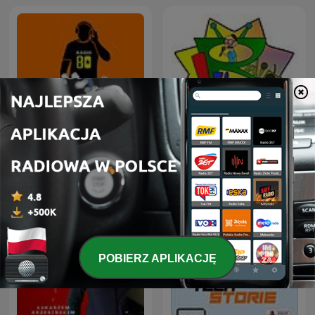
80 mix
Radio Lliça Joventut
POBIERZ APLIKACJĘ