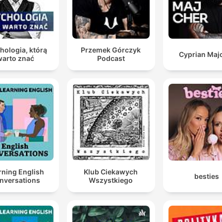
hologia, którą
Przemek Górczyk
Cyprian Maj
warto znać
Podcast
rning English
Klub Ciekawych
besties
nversations
Wszystkiego