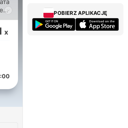
ата
е
POBIERZ APLIKACJĘ
1
x
а
а на
ътя
ните
:00