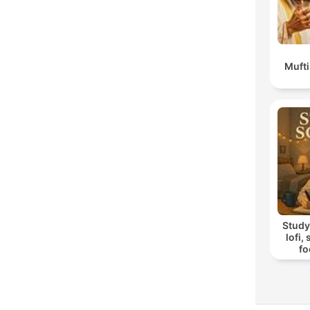
Muft
Study
lofi,
fo