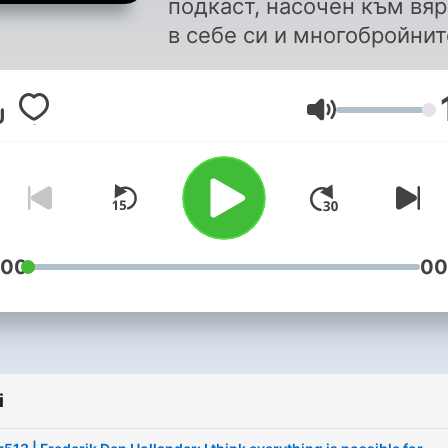
подкаст, насочен към вяр
в себе си и многобройнит
възможности, които ни
заобикалят. Разказвайки
Głośność
вдъхновяващи истории н
хора, които живеят живот
мечтите си, Георги Ненов
цели да мотивира своите
слушатели да вървят по п
си с увереност в собстве
:00
00
си способности и така да
сътворят едно по-добро
бъдеще. Подкастът на
вдъхновителите!
i