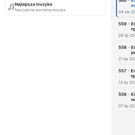
-
560
Е
Najlepsza muzyka
e
Najczęściej słuchana muzyka
04 sie 2
-
559
Е
п
28 lip 2
-
558
Е
р
21 lip 2
-
557
Е
п
14 lip 2
-
556
Е
н
07 lip 2