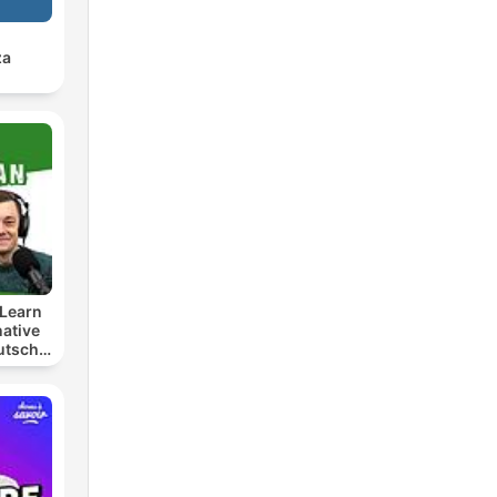
za
Learn
ative
utsch
t
lern