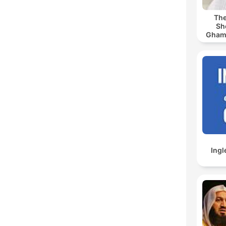
The
Sh
Ghamdi | كريم
Ingl