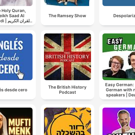
 Holy Quran,
eikh Saad Al
The Ramsey Show
Despolari
القران ال
سعد الغامدي
Easy German: 
The British History
és desde cero
German with n
Podcast
speakers | De
lernen mi
Muttersprach