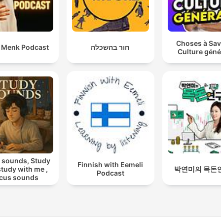
Choses à Sav
i Menk Podcast
חור בהשכלה
Culture géné
 sounds, Study
Finnish with Eemeli
 study with me ,
박연미의 목돈
Podcast
cus sounds