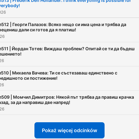
п513 | Frederik Den Hollander: I think everything is possible for
verybody!
026
п512 | Георги Палазов: Всяко нещо си има цена и трябва да
рецениш дали си готов да я платиш!
026
п511 | Йордан Тотев: Виждаш проблем? Опитай се ти да бъдеш
ешението!
026
п510 | Михаела Вачева: Ти се състезаваш единствено с
редишното си постижение!
026
п509 | Момчил Димитров: Някой път трябва да правиш крачка
азад, за да направиш две напред!
026
Pokaż więcej odcinków