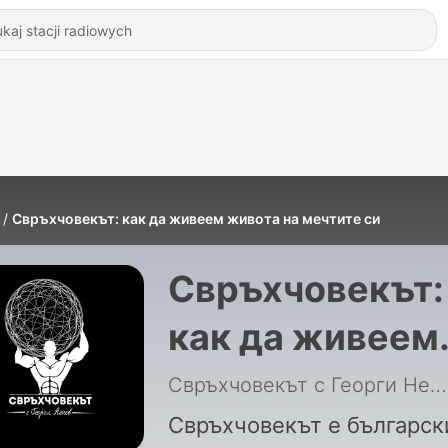
Свръхчовекът: как да живеем живота на мечтите си
Свръхчовекът:
как да живеем
живота на
Свръхчовекът с Георги Ненов
мечтите си
Свръхчовекът е българск