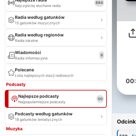
694
Najczęściej słuchane radia
Radia według gatunków
15 gatunków muzycznych
Radia według regionów
Radia lokalne
Wiadomości
9
Radia informacyjne
Polecane
Lista najlepszych stacji radiowych
00
Podcasty
Najlepsze podcasty
50
Najpopularniejsze podcasty
Podcasty według gatunków
18 gatunków tematycznych
Odcink
Muzyka