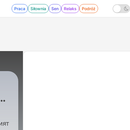
Praca
Siłownia
Sen
Relaks
Podróż
|
560 - Еп513 | Frederik Den Hollander: I t
ият