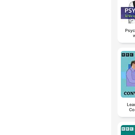
Psyc
Lea
Co