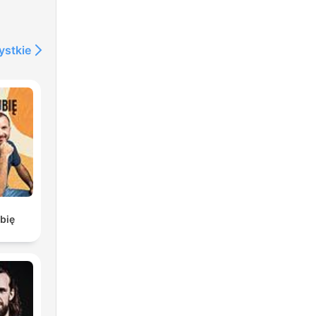
ystkie
bię