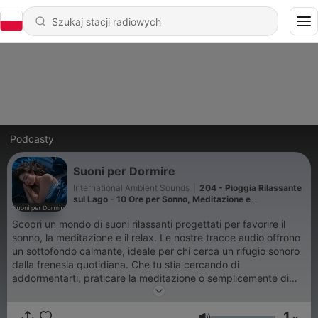
Podcasty
Suoni per Dormire
International Ambient Sounds
|
204 - Pioggia Rilassante
sul Lago - 10 Ore per Sonno, Meditazione e
Rilassamento
Scopri un mondo di suoni rilassanti progettati per favorire il
sonno, la meditazione e il relax. Le nostre tracce audio offrono
un sottofondo calmante, ideale per chi cerca un rifugio sonoro
dalla frenesia quotidiana. Che tu stia cercando di
addormentarti, praticare la meditazione o semplicemente di
creare un'atmosfera serena, i nostri suoni ti accompagneranno
nel tuo viaggio verso la tranquillità. Immergiti in un'esperienza
1