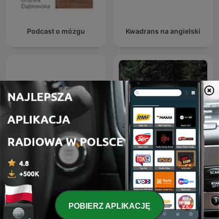
Podcast o mózgu
Kwadrans na angielski
Zwierciadło Podcasty
Muzyka natury
POBIERZ APLIKACJĘ