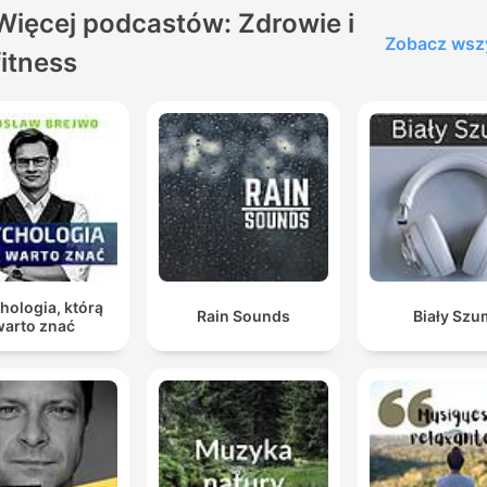
Więcej podcastów: Zdrowie i
Zobacz wsz
fitness
hologia, którą
Rain Sounds
Biały Szu
warto znać