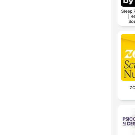
Sleep 
| R
So
Storie
For
ZO