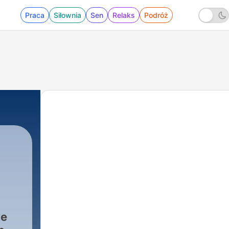
Praca
Siłownia
Sen
Relaks
Podróż
|
293 - Rain on Canvas Tents in Guanaju
ve