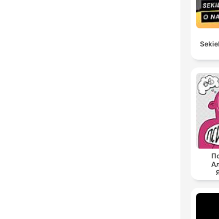
Sekie
Пс
А