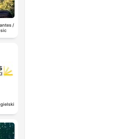
antes /
sic
gielski