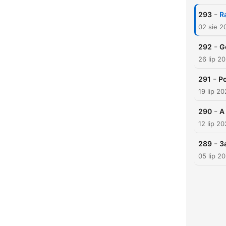
-
293
R
02 sie 2
-
292
G
26 lip 2
-
291
Po
19 lip 2
-
290
A
12 lip 2
-
289
3
05 lip 2