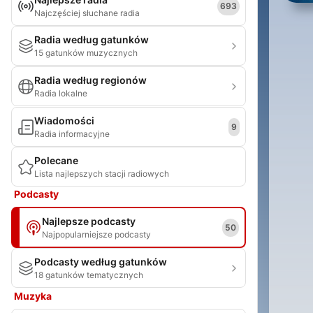
693
Najczęściej słuchane radia
Radia według gatunków
15 gatunków muzycznych
Radia według regionów
Radia lokalne
Wiadomości
9
Radia informacyjne
Polecane
Lista najlepszych stacji radiowych
Podcasty
Najlepsze podcasty
50
Najpopularniejsze podcasty
Podcasty według gatunków
18 gatunków tematycznych
Muzyka