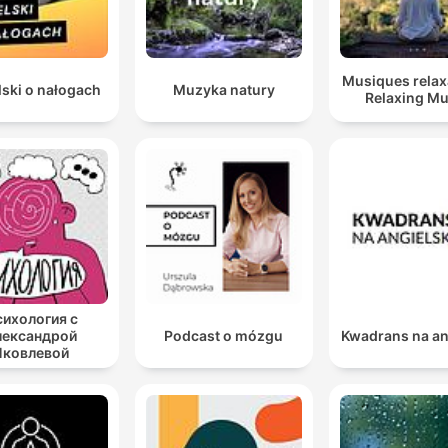
Musiques relax
lski o nałogach
Muzyka natury
Relaxing Mu
ихология с
лександрой
Podcast o mózgu
Kwadrans na an
Яковлевой