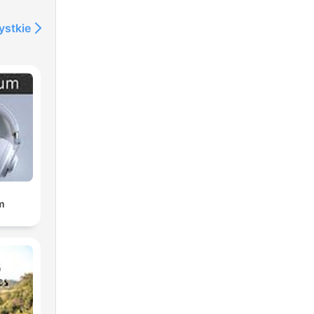
ystkie
m