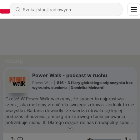
Podcasty
Power Walk - podcast w ruchu
Power Walk
|
816 - 3 filary głębokiego odpoczynku bez
wyrzutów sumienia | Dominika Meinardi
Cześć! W Power Walk wierzymy, że spacer to najprostsza
rzecz, jaką możemy zrobić dla swojego zdrowia. Jednak to nie
wszystko. Badania dowiodły, że wiedza utrwala się lepiej
podczas chodzenia, a mózg do zdrowego funkcjonowania
potrzebuje ruchu 🚶‍♀️ Dlatego dołącz do nas na wspólny spacer
i posłuchaj motywujących rozmów codziennie rano na dobry
początek dnia. Razem budujemy dobre nawyki i idziemy po
1