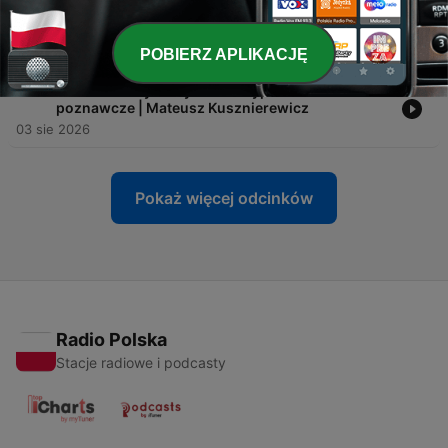
-
813
5 prostych ćwiczeń podczas spaceru, za które
Twój mózg i ciało Ci podziękują | Szymon Słoma
04 sie 2026
POBIERZ APLIKACJĘ
-
812
Ucieczka w cyfrowy świat usypia zdolności
poznawcze | Mateusz Kusznierewicz
03 sie 2026
Pokaż więcej odcinków
Radio Polska
Stacje radiowe i podcasty