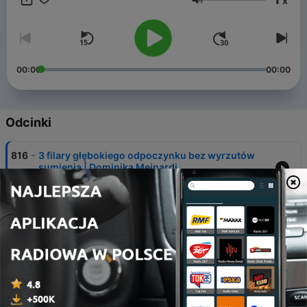
x
zdrowie 💪 Znajdziesz nas na YouTube, Spotify i Apple
Głośność
Podcasts i Audioteka.pl. Chodź razem z nami - małymi krokami
ku wielkim zmianom!
00:00
00:00
Odcinki
-
816
3 filary głębokiego odpoczynku bez wyrzutów
sumienia | Dominika Meinardi
07 sie 2026
-
815
Sztywna podeszwa buta blokuje prawidłowe
ukrwienie | Joga twarzy Olga Szemley
06 sie 2026
-
814
Życie to maraton, nie sprint. Energia, która
napędza Twoje ciało. | Alicja Chilińska-Zawadzka
05 sie 2026