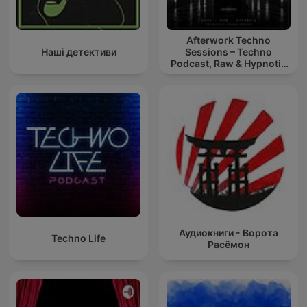
Afterwork Techno
Наші детективи
Sessions – Techno
Podcast, Raw & Hypnotic
Techno Mixes
Аудиокниги - Ворота
Techno Life
Расёмон