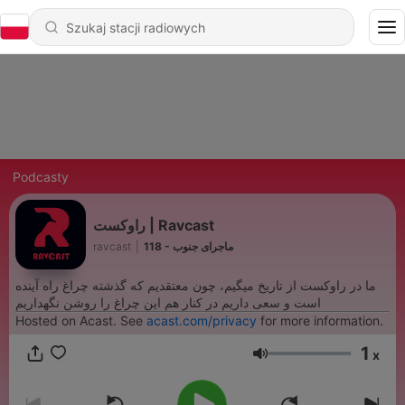
Podcasty
راوکست | Ravcast
ravcast
|
118 - ماجرای جنوب
ما در راوکست از تاریخ میگیم، چون معتقدیم که گذشته چراغ راه آینده
است و سعی داریم در کنار هم این چراغ را روشن نگهداریم
Hosted on Acast. See
acast.com/privacy
for more information.
1
x
Głośność