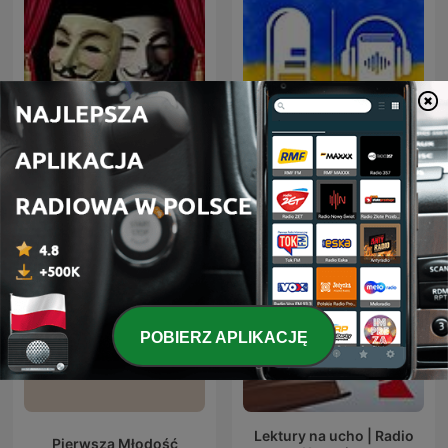
Радиотеатр
Аудіокниги українською
(Radiotheater)
(Студія Калідор та інші)
POBIERZ APLIKACJĘ
Lektury na ucho | Radio
Pierwsza Młodość