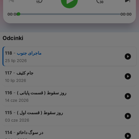
00:00
00:00
Odcinki
-
118
ماجرای جنوب
25 lip 2026
-
117
جام کثیف
10 lip 2026
-
116
روز سقوط ( قسمت پایانی )
14 cze 2026
-
115
روز سقوط ( قسمت اول )
03 cze 2026
-
114
در سوگ داخائو