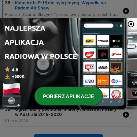
-
36
Katastrofa F-16 nie była jedyną. Wypadki na
Radom Air Show
Podcast „Czarne Skrzynki” przedstawia historię trzech tragicznych katastrof lotniczych, które miały miejsce podczas pokazów lotniczych Radom Airshow. Narracja prowadzi słuchacza przez wydarzenia z lat 2007, 2009 oraz 2025, analizując okoliczności wypadków, w których zginęli piloci oraz skutki tych tragedii dla bezpieczeństwa lotnictwa. Autor przybliża szczegóły zderzenia samolotów grupy Żelazny, upadku białoruskiego Su-27 oraz najnowszego wypadku myśliwca F-16 podczas treningu. Odcinek porusza kwestie błędów ludzkich, usterek technicznych oraz debaty publicznej dotyczącej ryzyka związanłego z organizacją tak widowiskowych, ale niebezpiecznych wydarzeń.
30 cze 2026
-
35
Dzień, w którym zatrzymało się londyńskie metro.
Kulisy ataków 7/7
Odcinek podcastu Czarne Skrzynki przedstawia przebieg tragicznych wydarzeń z 7 lipca 2005 roku, kiedy to skoordynowane ataki terrorystyczne uderzyły w londyńskie metro i autobus. Narracja śledzi losy zamachowców, którzy zdetonowali ładunki w wagonach linii Circle, Piccadilly oraz Northern, a także w autobusie linii 30, powodując śmierć 52 osób i setki rannych. Dokumentacja obejmuje zarówno momenty kulminacyjne eksplozji, jak i późniejsze śledztwo, które ujawniło tożsamość sprawców oraz ich motywacje polityczne związane z obecnością wojsk brytyjskich w Iraku i Afganistanie. Historia ukazuje również osobiste dramaty ocalałych, takich jak Jackie Putnam i Louise Barry, oraz trwałą zmianę w brytyjskiej strategii bezpieczeństwa i poczuciu stabilności stolicy Wielkiej Brytanii.
22 cze 2026
-
34
Koszmar pod sceną. Tragedia na koncercie
Travisa Scotta
16 cze 2026
-
33
Tragiczny wypadek nie przerwał wyścigu. Le
Mans 1955
POBIERZ APLIKACJĘ
08 cze 2026
-
32
Ogień, który pochłonął miliony hektarów. Pożary
w Australii 2019-2020
01 cze 2026