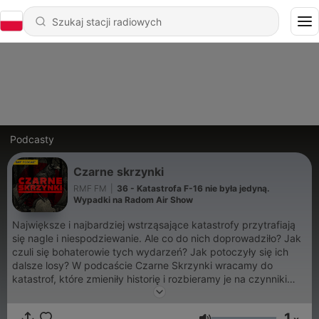
Podcasty
Czarne skrzynki
RMF FM
|
36 - Katastrofa F-16 nie była jedyną.
Wypadki na Radom Air Show
Największe i najbardziej wstrząsające katastrofy przytrafiają
się nagle i niespodziewanie. Ale co do nich doprowadziło? Jak
czuli się bohaterowie tych wydarzeń? Jak potoczyły się ich
dalsze losy? W podcaście Czarne Skrzynki wracamy do
katastrof, które zmieniły historię i rozbieramy je na czynniki
pierwsze. Podcast powstał na podstawie cyklu "Kod:
Katastrof" wyprodukowanego przez Bauer Media.
1