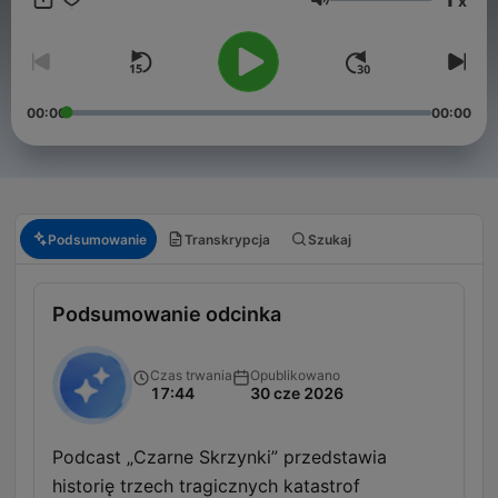
x
Głośność
00:00
00:00
Podsumowanie
Transkrypcja
Szukaj
Podsumowanie odcinka
Czas trwania
Opublikowano
17:44
30 cze 2026
Podcast „Czarne Skrzynki” przedstawia
historię trzech tragicznych katastrof