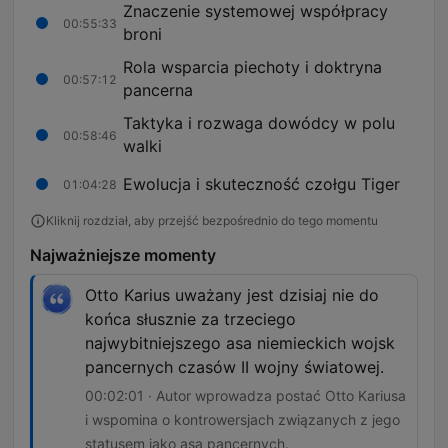
Znaczenie systemowej współpracy
00:55:33
broni
Rola wsparcia piechoty i doktryna
00:57:12
pancerna
Taktyka i rozwaga dowódcy w polu
00:58:46
walki
Ewolucja i skuteczność czołgu Tiger
01:04:28
Kliknij rozdział, aby przejść bezpośrednio do tego momentu
Najważniejsze momenty
Otto Karius uważany jest dzisiaj nie do
końca słusznie za trzeciego
najwybitniejszego asa niemieckich wojsk
pancernych czasów II wojny światowej.
00:02:01 · Autor wprowadza postać Otto Kariusa
i wspomina o kontrowersjach związanych z jego
statusem jako asa pancernych.