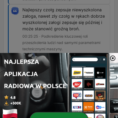
Najlepszy czołg zepsuje niewyszkolona
załoga, nawet zły czołg w rękach dobrze
wyszkolonej załogi zepsuje się później i
może stanowić groźną broń.
00:25:25 · Podkreślenie kluczowej roli
przeszkolenia ludzi nad samymi parametrami
technicznymi maszyny.
Używając współczesnego kolokwializmu,
tygrys wymiatał.
00:42:07 · Podsumowanie niezwykłej
skuteczności bojowej czołgu Tygrys w starciach
z jednostkami przeciwnika.
Jak masz własną piechotę, własnych
saperów i własne lotnictwo i własną
artylerię, która wchodzi do walki na czas i
razi to, co powinna, odnosisz sukces, a