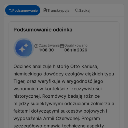
Podsumowanie
Transkrypcja
Szukaj
Podsumowanie odcinka
Czas trwania
Opublikowano
1:08:30
06 sie 2026
Odcinek analizuje historię Otto Kariusa,
niemieckiego dowódcy czołgów ciężkich typu
Tiger, oraz weryfikuje wiarygodność jego
wspomnień w kontekście rzeczywistości
historycznej. Rozmówcy badają różnice
między subiektywnymi odczuciami żołnierza a
faktami dotyczącymi sukcesów bojowych i
wyposażenia Armii Czerwonej. Program
szczegółowo omawia techniczne aspekty