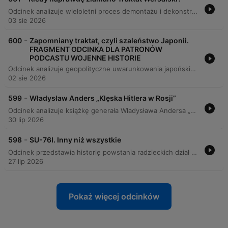
Odcinek analizuje wieloletni proces demontażu i dekonstrukcji traktatu wersalskiego, wskazując, że nie był to pojedynczy akt, lecz stopniowe łamanie kolejnych postanowień przez różne mocarstwa oraz Niemcy. Autor szczegółowo omawia aspekty polityczne, terytorialne i gospodarcze dokumentu, od kwestii Ligi Narodów i granic, po nierealne zapisy dotyczące reparacji i zbrojeń. Analiza pokazuje, jak błędy mocarstw zachodnich, brak udziału kluczowych potęg oraz kwestionowanie zapisów traktatu przyczyniły się do niestabilności międzynarodowej. Proces ten doprowadził ostatecznie do upadku ładu wersalskiego, zniszczenia postanowień rozbrojeniowych i destabilizacji bezpieczeństwa, co miało tragiczne skutki dla Europy oraz II Rzeczypospolitej.
03 sie 2026
-
600
Zapomniany traktat, czyli szaleństwo Japonii.
FRAGMENT ODCINKA DLA PATRONÓW
PODCASTU WOJENNE HISTORIE
Odcinek analizuje geopolityczne uwarunkowania japońskiego ekspansjonizmu na początku XX wieku, koncentrując się na narastającym konflikcie interesów między Japonią, Chinami a mocarstwami zachodnimi, takimi jak USA i Wielka Brytania. Prelegent omawia proces wycofywania się brytyjskiego sojuszu z Japonią oraz strategiczne dążenia Japonii do dominacji w Chinach poprzez wykorzystanie osłabienia mocarstw europejskich podczas I wojny światowej. Analiza obejmuje działania militarne Japonii na półwyspie Shantung, zajęcie niemieckich kolonii oraz mechanizm japońskich żądań gospodarczych opartych na szantażu militarnym. Tekst wskazuje na ciągłość strategii japońskiej, łącząc wydarzenia z lat 1914-1915 z późniejszą agresją w trakcie II wojny światowej.
02 sie 2026
-
599
Władysław Anders „Klęska Hitlera w Rosji”
Odcinek analizuje książkę generała Władysława Andersa „Klęska Hitlera w Rosji 1941-1945” oraz debatę historyczną dotyczącą przyczyn zwycięstwa Związku Radzieckiego i roli aliantów zachodnich. Autorzy badają wpływ powojennej propagandy niemieckich generałów na zniekształcenie obrazu II wojny światowej, podważając mity o doskonałości Wehrmachtu. Analiza skupia się na konfrontacji perspektywy Andersa z rzeczywistością logistyczną i gospodarczą. Argumentuje się, że porażka III Rzeszy nie wynikała jedynie z błędów strategicznych Hitlera, lecz przede wszystkim z braku zdolności przemysłowej Niemiec oraz kluczowego znaczenia potencjału gospodarczego USA i programu Lend-Lease.
30 lip 2026
-
598
SU-76I. Inny niż wszystkie
Odcinek przedstawia historię powstania radzieckich dział samobieżnych na bazie niemieckich podwozi, ze szczególnym uwzględnieniem pojazdów SU-76i oraz SG-122. Autor wyjaśnia proces adaptacji zdobycznego sprzętu Panzer III przez radzieckie zakłady w celu wzmocnienia potencjału Armii Czerwonej w krytycznym okresie wojny. Szczegółowo opisano proces powstawania SU-76i jako improwizowanej konstrukcji opartej na zdobycznych czołgach Panzer III. Tekst omawia techniczne aspekty produkcji w zakładach nr 37, trudności z obsługą niemieckiej techniki przez radzieckie załogi oraz krótkotrwałe użycie tego pojazdu typu ersatz podczas kampanii 1943 roku.
27 lip 2026
Pokaż więcej odcinków