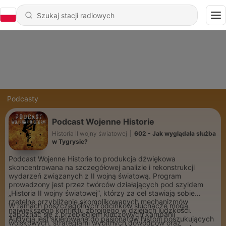
Podcasty
Podcast Wojenne Historie
Historia II wojny światowej
|
602 - Jak wyglądała służba
w Tygrysie?
Podcast Wojenne Historie to produkcja dźwiękowa
skoncentrowana na szczegółowej analizie i rekonstrukcji
wydarzeń związanych z II wojną światową. Program
prowadzony jest przez twórców działających pod szyldem
„Historia II wojny światowej”, którzy za cel stawiają sobie
rzetelne przybliżenie skomplikowanych mechanizmów
W ramach poszczególnych odcinków słuchacze mogą
największego konfliktu zbrojnego w dziejach ludzkości.
zapoznać się z przebiegiem kluczowych kampanii
Audycja jest skierowana do pasjonatów historii poszukujących
wojskowych, strategiami wybitnych dowódców oraz