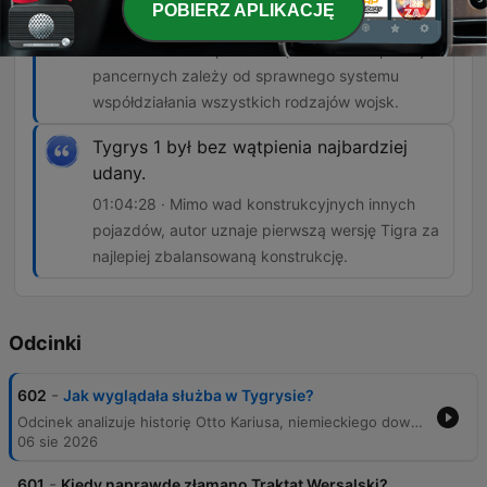
POBIERZ APLIKACJĘ
jak tego nie masz, to nie.
00:55:33 · Autor podkreśla, że sukces operacji
pancernych zależy od sprawnego systemu
współdziałania wszystkich rodzajów wojsk.
Tygrys 1 był bez wątpienia najbardziej
udany.
01:04:28 · Mimo wad konstrukcyjnych innych
pojazdów, autor uznaje pierwszą wersję Tigra za
najlepiej zbalansowaną konstrukcję.
Odcinki
-
602
Jak wyglądała służba w Tygrysie?
Odcinek analizuje historię Otto Kariusa, niemieckiego dowódcy czołgów ciężkich typu Tiger, oraz weryfikuje wiarygodność jego wspomnień w kontekście rzeczywistości historycznej. Rozmówcy badają różnice między subiektywnymi odczuciami żołnierza a faktami dotyczącymi sukcesów bojowych i wyposażenia Armii Czerwonej. Program szczegółowo omawia techniczne aspekty służby w 502 Batalionie Czołgów Ciężkich, skupiając się na wyzwaniach logistycznych, trudnych warunkach terenowych oraz specyfice walk pancernych. Analizie poddano skuteczność Tygrysa, rolę współpracy różnych rodzajów broni oraz ekstremalne warunki życia i przetrwania załóg wewnątrz pojazdów.
06 sie 2026
-
601
Kiedy naprawdę złamano Traktat Wersalski?