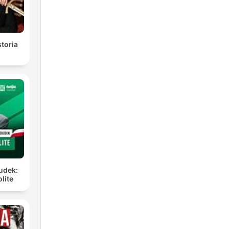
toria
Dudek:
lite