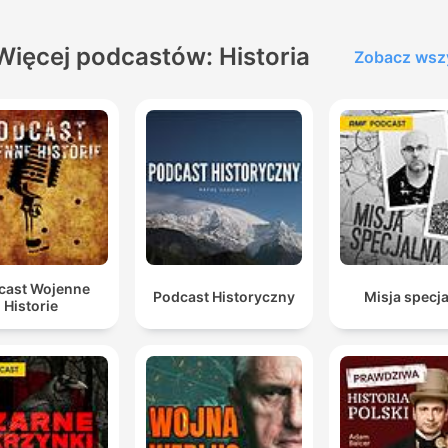
Więcej podcastów: Historia
Zobacz wsz
cast Wojenne
Podcast Historyczny
Misja specj
Historie