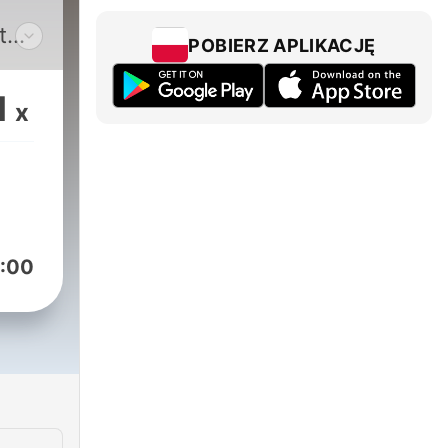
t
POBIERZ APLIKACJĘ
m
a o
1
x
ak
na?
24!
:00