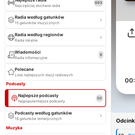
693
Najczęściej słuchane radia
Radia według gatunków
15 gatunków muzycznych
Radia według regionów
Radia lokalne
Wiadomości
9
Radia informacyjne
Polecane
Lista najlepszych stacji radiowych
00
Podcasty
Najlepsze podcasty
50
Najpopularniejsze podcasty
Podcasty według gatunków
18 gatunków tematycznych
Odcink
Muzyka