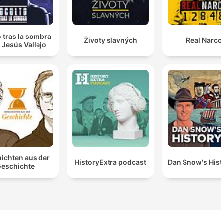
 tras la sombra
Životy slavných
Real Narc
 Jesús Vallejo
ichten aus der
HistoryExtra podcast
Dan Snow's Hist
eschichte