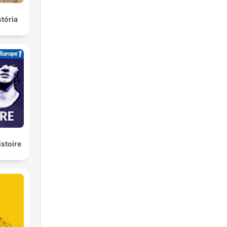
stória
istoire