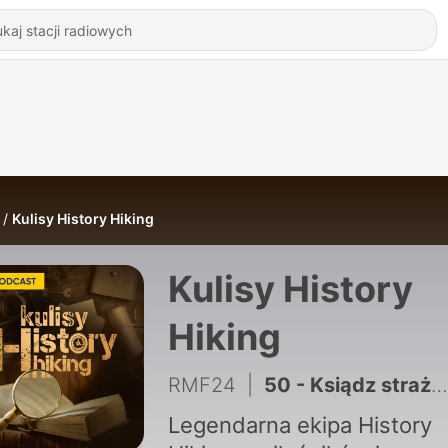
Kulisy History Hiking
Kulisy History
Hiking
RMF24
|
50 - Ksiądz strażnikiem skarbów III Rzeszy? Tajemnica Zenona Kilana
Legendarna ekipa History