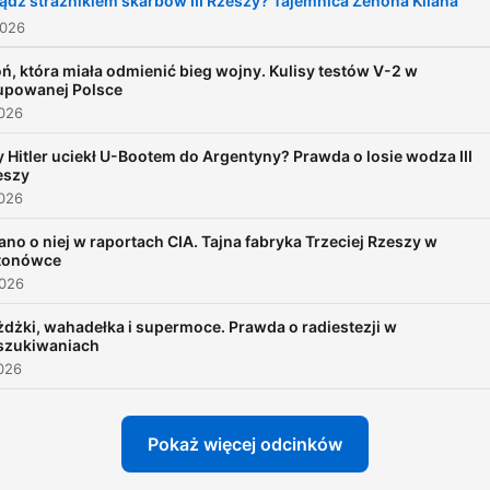
ądz strażnikiem skarbów III Rzeszy? Tajemnica Zenona Kilana
2026
ń, która miała odmienić bieg wojny. Kulisy testów V-2 w
upowanej Polsce
2026
 Hitler uciekł U-Bootem do Argentyny? Prawda o losie wodza III
eszy
2026
ano o niej w raportach CIA. Tajna fabryka Trzeciej Rzeszy w
tonówce
2026
dżki, wahadełka i supermoce. Prawda o radiestezji w
szukiwaniach
026
Pokaż więcej odcinków