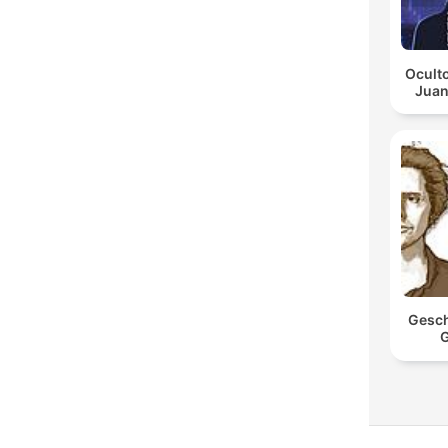
Oculto
Juan
Gesch
G