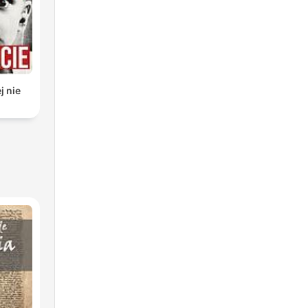
j nie