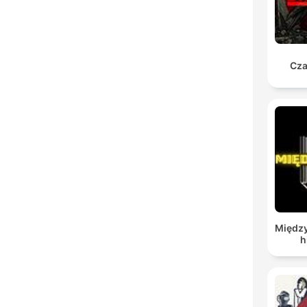
Cza
Między
h