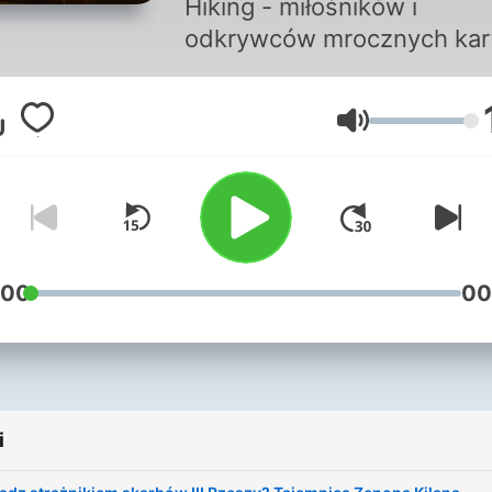
Hiking - miłośników i
odkrywców mrocznych kar
historii XX wieku - w swoi
nowym podcaście opowiad
Głośność
kulisach swoich śledztw. J
dotarli do żyjącego SS-ma
Jak wyglądają podziemia
Dolnego Śląska? I co
najbardziej wstrząsa ich w
swojej pracy? Tylko w RMF
:00
00
i