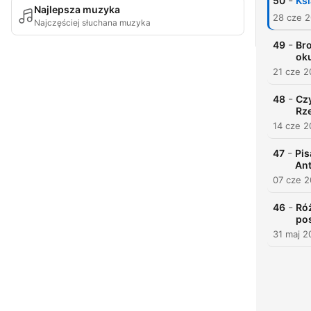
-
50
Ksi
Najlepsza muzyka
28 cze 
Najczęściej słuchana muzyka
-
49
Bro
ok
21 cze 
-
48
Czy
Rz
14 cze 
-
47
Pis
An
07 cze 
-
46
Róż
po
31 maj 2