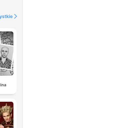
ystkie
alna