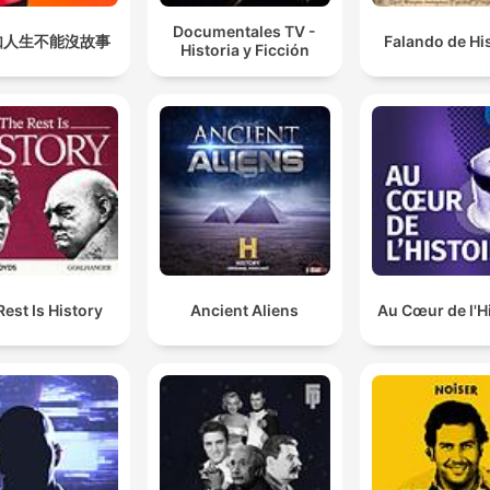
Documentales TV -
如人生不能沒故事
Falando de Hi
Historia y Ficción
Rest Is History
Ancient Aliens
Au Cœur de l'H