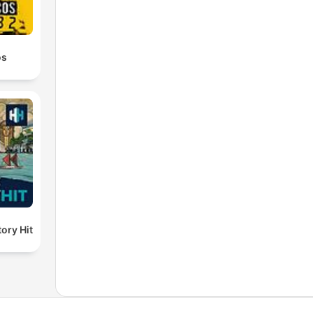
os
ory Hit