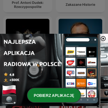
Prof. Antoni Dudek:
Zakazane Historie
Rzeczypospolite
Międzywojnie Podcast
Dudek o Historii
historyczny
POBIERZ APLIKACJĘ