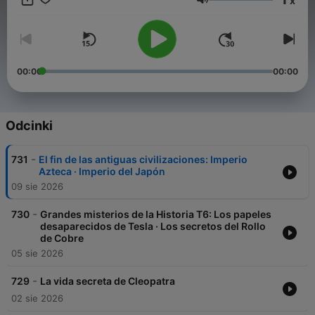
x
se publican sin importar que sean de Derechas o izquierdas ,
Głośność
Religiosos o Ateos. En algunos estarás de acuerdo y en otros …
te enfadarás 😉
00:00
00:00
Odcinki
-
731
El fin de las antiguas civilizaciones: Imperio
Azteca · Imperio del Japón
09 sie 2026
-
730
Grandes misterios de la Historia T6: Los papeles
desaparecidos de Tesla · Los secretos del Rollo
de Cobre
05 sie 2026
-
729
La vida secreta de Cleopatra
02 sie 2026