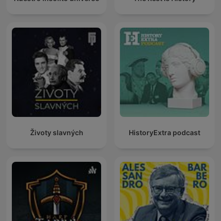
Životy slavných
HistoryExtra podcast