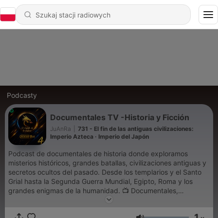
Podcasty
Documentales TV -Historia y Ficción
JuAnRa
|
731 - El fin de las antiguas civilizaciones:
Imperio Azteca · Imperio del Japón
Podcast de documentales de historia donde exploramos
misterios históricos, grandes batallas, civilizaciones antiguas y
secretos ocultos del pasado. Desde los templarios y el Santo
Grial hasta la Segunda Guerra Mundial, Egipto, Roma y los
grandes enigmas de la humanidad. 📺 Documentales,
Biografías, Mitología, política , Audiolibros, Egipto, Roma, la CIA
etc. !! los mejores documentales de la TV. Somos imparciales y
1