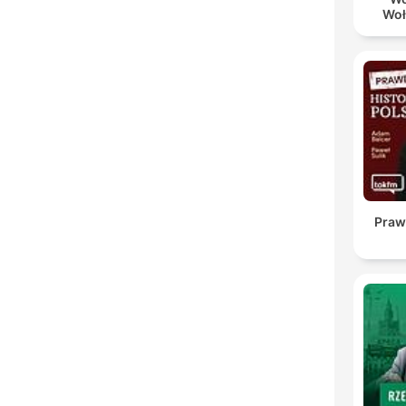
Woł
Praw