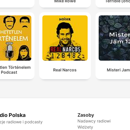
Mike Rowe
Terrible (ofic
tlen Történelem
Real Narcos
Misteri Jam
Podcast
dio Polska
Zasoby
Nadawcy radiowi
cje radiowe i podcasty
Widżety