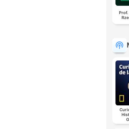
Prof.
Rze
Curi
His
G