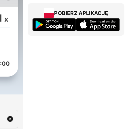
vSOtfY2che
POBIERZ APLIKACJĘ
1
x
:00