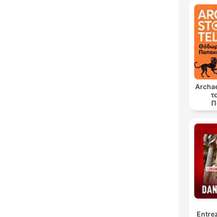
Archae
τ
Π
Entrez