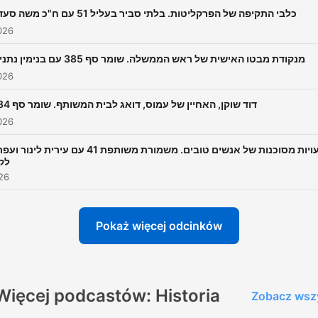
כלבי התקיפה של הפרקליטות. בלתי סביר בעליל 51 עם ח"כ משה סעדה
026
מנקודת מבטו האישית של ראש הממשלה. שומר סף 385 עם בנימין נתניהו
026
דוד שוקן, האחיין של עמוס, דואג לבית המשותף. שומר סף 384
026
טעויות מסוכנות של אנשים טובים. משמורת משותפת 41 עם עירית לינור
לק
026
Pokaż więcej odcinków
Więcej podcastów: Historia
Zobacz wsz