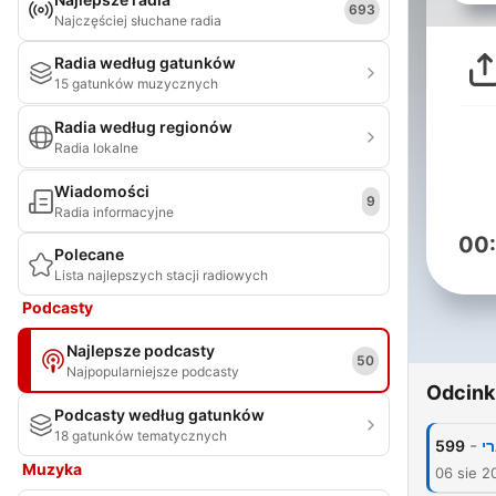
693
Najczęściej słuchane radia
Radia według gatunków
15 gatunków muzycznych
Radia według regionów
Radia lokalne
Wiadomości
9
Radia informacyjne
00
Polecane
Lista najlepszych stacji radiowych
Podcasty
Najlepsze podcasty
50
Najpopularniejsze podcasty
Odcink
Podcasty według gatunków
18 gatunków tematycznych
-
599
י
Muzyka
06 sie 2