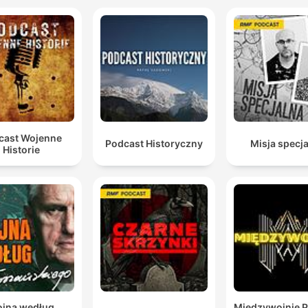
cast Wojenne
Podcast Historyczny
Misja specj
Historie
jna według
Międzywojnie 