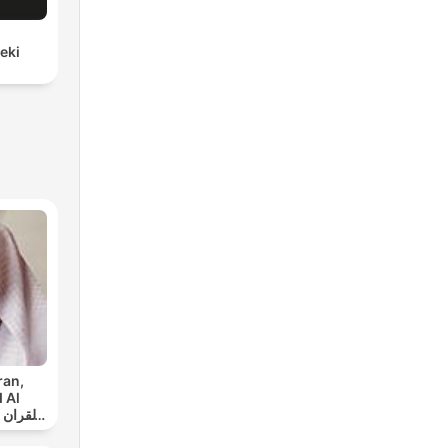
eki
ran,
 Al
س