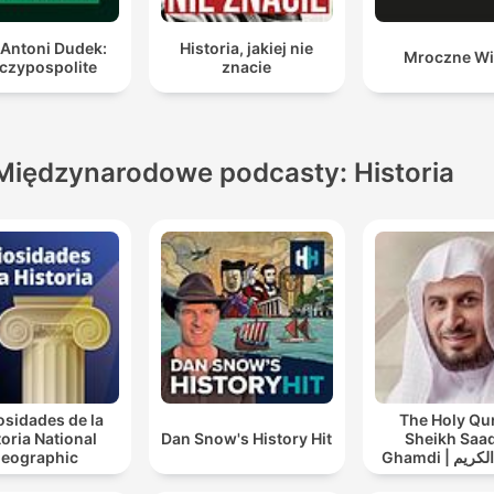
 Antoni Dudek:
Historia, jakiej nie
Mroczne Wi
czypospolite
znacie
Międzynarodowe podcasty: Historia
osidades de la
The Holy Qu
toria National
Dan Snow's History Hit
Sheikh Saad
eographic
Ghamdi | القران الكريم
عد الغامدي