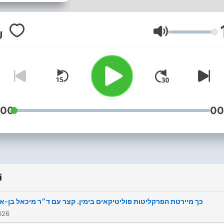
https://pe4ch.com/ref/67
Głośność
:00
00
i
כך מיירטת הפרקליטות פוליטיקאים בימין. קצר עם ד״ר מיכאל בן-אר
026