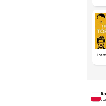
Hihete
Ra
Sta