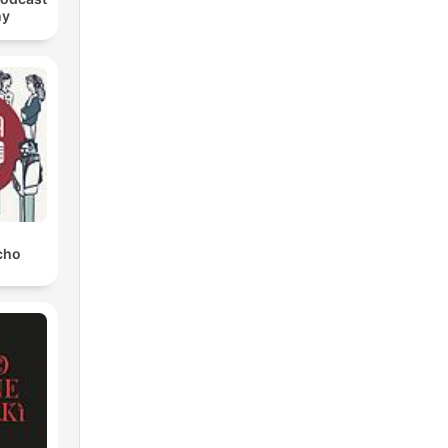
ny
cho