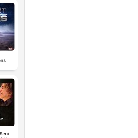
ens
Será