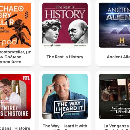
ostoryteller, με
ον Θόδωρο
The Rest Is History
Ancient Ali
απακώστα
The Way I Heard It with
La Venganza 
 dans l'Histoire