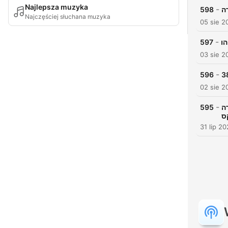
Najlepsza muzyka
-
598
Najczęściej słuchana muzyka
05 sie 2
-
597
03 sie 2
-
596
02 sie 2
-
595
 ועפרה
ס
31 lip 2