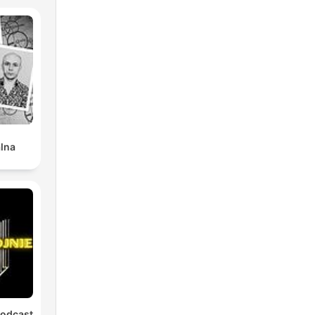
alna
Podcast