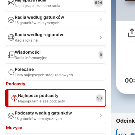
694
Najczęściej słuchane radia
Radia według gatunków
15 gatunków muzycznych
Radia według regionów
Radia lokalne
Wiadomości
9
Radia informacyjne
Polecane
Lista najlepszych stacji radiowych
00
Podcasty
Najlepsze podcasty
50
Najpopularniejsze podcasty
Podcasty według gatunków
18 gatunków tematycznych
Odcink
Muzyka