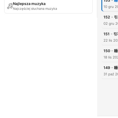
-
153
睡
Najlepsza muzyka
10 gru 2
Najczęściej słuchana muzyka
-
152
引
02 gru 
-
151
引
22 lis 2
-
150
睡
18 lis 20
-
149
睡
31 paź 