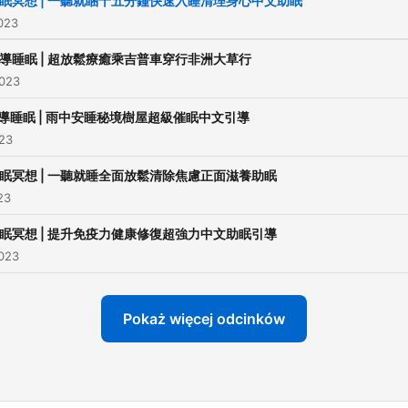
眠冥想 | 一聽就睏十五分鐘快速入睡清理身心中文助眠
023
導睡眠 | 超放鬆療癒乘吉普車穿行非洲大草行
2023
導睡眠 | 雨中安睡秘境樹屋超級催眠中文引導
023
眠冥想 | 一聽就睡全面放鬆清除焦慮正面滋養助眠
23
眠冥想 | 提升免疫力健康修復超強力中文助眠引導
2023
Pokaż więcej odcinków