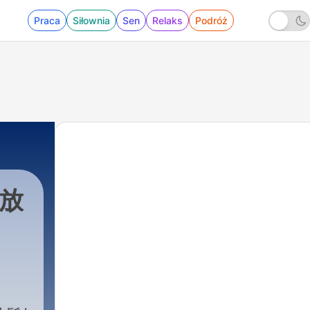
Praca
Siłownia
Sen
Relaks
Podróż
 放