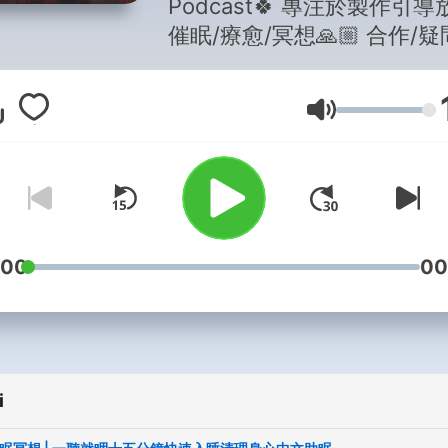
Podcast🍀 專注於製作引導
催眠/療愈/冥想🙏🏼 合作/
洽: relaxedrachel@gmail.c
Głośność
:00
00
i