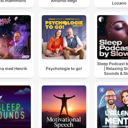
psi.mammoliti
Antonio Regil
Lozano
Sleep Podcast 
a med Henrik
Psychologie to go!
| Relaxing S
Sounds & Sl
Stories | Natur
For Sleep | 