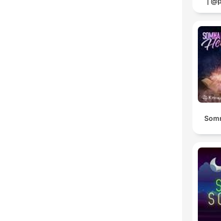
| @
Somn