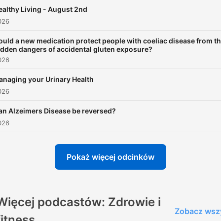
ealthy Living - August 2nd
026
ould a new medication protect people with coeliac disease from t
idden dangers of accidental gluten exposure?
026
naging your Urinary Health
026
an Alzeimers Disease be reversed?
026
Pokaż więcej odcinków
Więcej podcastów: Zdrowie i
Zobacz wsz
fitness