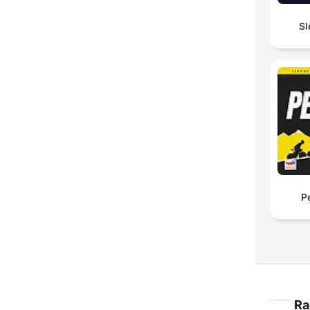
Sl
P
Ra