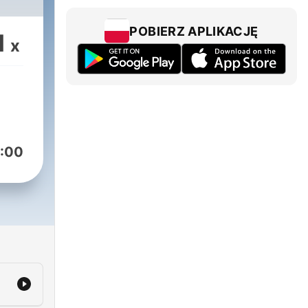
POBIERZ APLIKACJĘ
1
x
:00