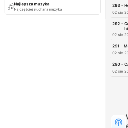
Najlepsza muzyka
-
293
H
Najczęściej słuchana muzyka
02 sie 2
-
292
C
h
02 sie 2
-
291
Ma
02 sie 2
-
290
C
02 sie 2