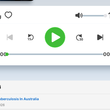
to Australians.
Głośność
:00
00
i
uberculosis In Australia
026