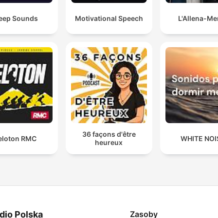
eep Sounds
Motivational Speech
L'Allena-Me
36 façons d'être
eloton RMC
WHITE NOI
heureux
dio Polska
Zasoby