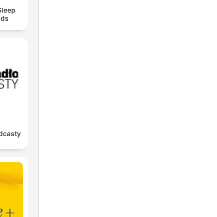
Sleep
nds
dcasty