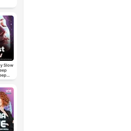
by Slow
leep
eep
e Sound
ASMR