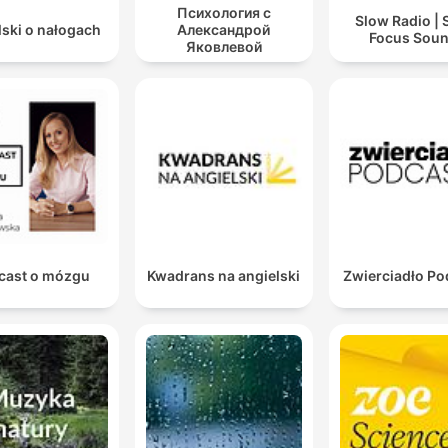
Психология с
Slow Radio | 
lski o nałogach
Александрой
Focus Sou
Яковлевой
cast o mózgu
Kwadrans na angielski
Zwierciadło Po