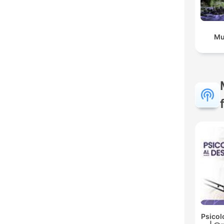
Mu
Psicol