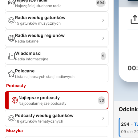
694
Najczęściej słuchane radia
Radia według gatunków
15 gatunków muzycznych
Radia według regionów
Radia lokalne
Wiadomości
9
Radia informacyjne
00
Polecane
Lista najlepszych stacji radiowych
Podcasty
Najlepsze podcasty
50
Najpopularniejsze podcasty
Odcink
Podcasty według gatunków
18 gatunków tematycznych
-
294
T
Muzyka
09 sie 2