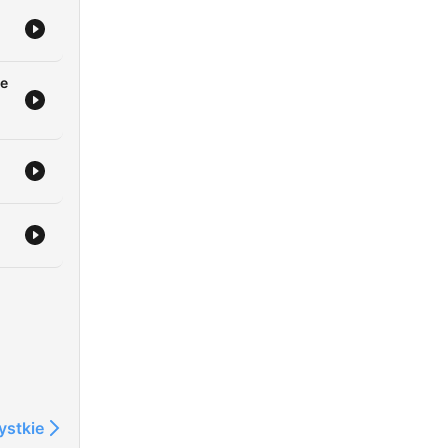
he
ystkie