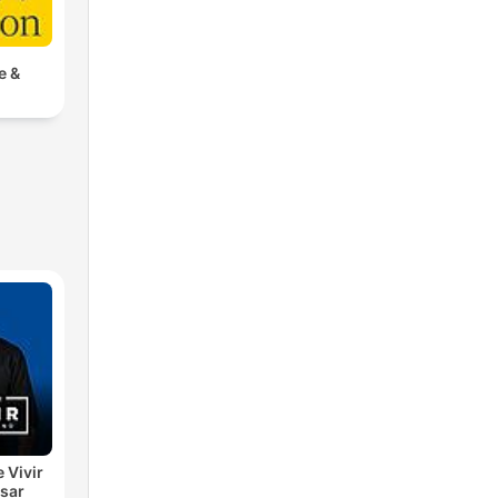
e &
e Vivir
esar