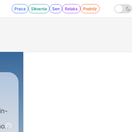
Praca
Siłownia
Sen
Relaks
Podróż
in-
most