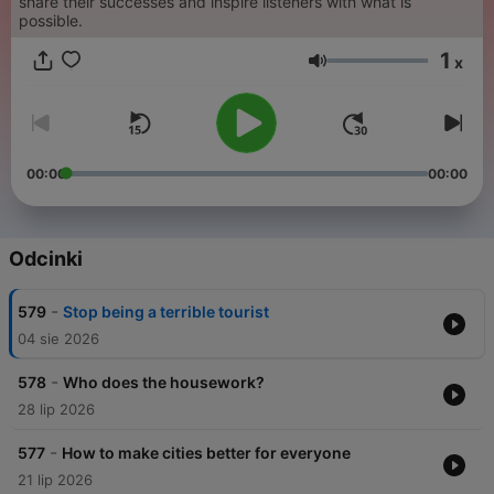
share their successes and inspire listeners with what is
possible.
1
x
Głośność
00:00
00:00
Odcinki
-
579
Stop being a terrible tourist
04 sie 2026
-
578
Who does the housework?
28 lip 2026
-
577
How to make cities better for everyone
21 lip 2026