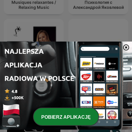
Musiques relaxantes /
Психология с
Relaxing Music
Александрой Яковлевой
Podcast o mózgu
Kwadrans na angielski
POBIERZ APLIKACJĘ