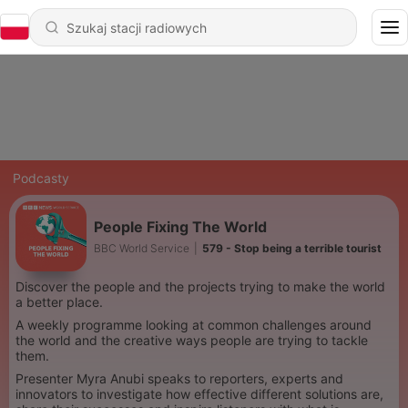
Podcasty
People Fixing The World
BBC World Service
|
579 - Stop being a terrible tourist
Discover the people and the projects trying to make the world
a better place.
A weekly programme looking at common challenges around
the world and the creative ways people are trying to tackle
them.
Presenter Myra Anubi speaks to reporters, experts and
innovators to investigate how effective different solutions are,