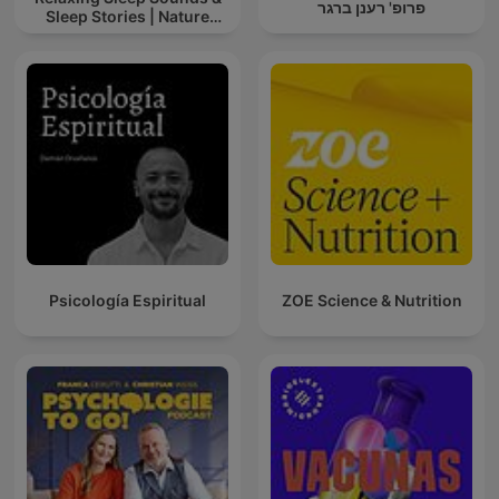
פרופ' רענן ברגר
Sleep Stories | Nature
Sound For Sleep | ASMR
Psicología Espiritual
ZOE Science & Nutrition