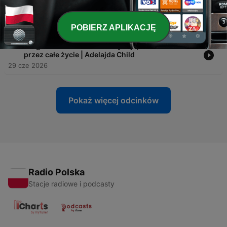
-
52
Podawano go już w starożytności na
wzmocnienie | Beata Skomro
11 lip 2026
POBIERZ APLIKACJĘ
-
51
Program z dzieciństwa decyduje, ile zarobisz
przez całe życie | Adelajda Child
29 cze 2026
Pokaż więcej odcinków
Radio Polska
Stacje radiowe i podcasty