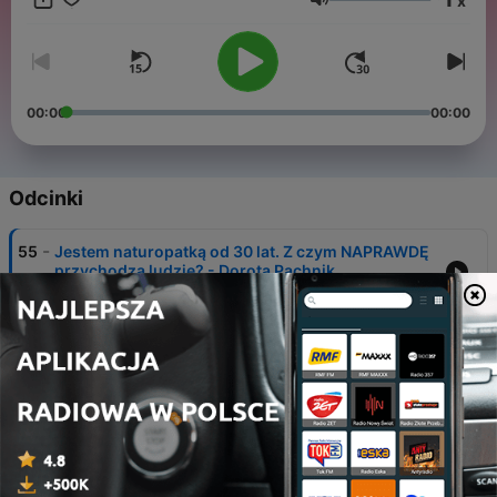
x
potrzebuje firmowego kanału na YouTube? Instagram:
Głośność
https://www.instagram.com/konradslusarczyk Kontakt:
konrad@tubers.pl i 666-655-194
00:00
00:00
Odcinki
-
55
Jestem naturopatką od 30 lat. Z czym NAPRAWDĘ
przychodzą ludzie? - Dorota Pachnik
07 sie 2026
-
54
Premier zapowiada wojnę w Polsce. Dlaczego nikt
się nie przygotowuje? - Radek Pogoda
06 sie 2026
-
53
Te oleje niszczą nas po cichu i latami, na co
uważać? - Zbigniew Bańkowski
26 lip 2026