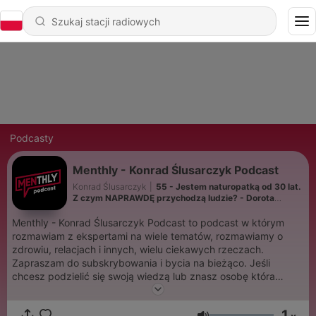
Podcasty
Menthly - Konrad Ślusarczyk Podcast
Konrad Ślusarczyk
|
55 - Jestem naturopatką od 30 lat.
Z czym NAPRAWDĘ przychodzą ludzie? - Dorota
Pachnik
Menthly - Konrad Ślusarczyk Podcast to podcast w którym
rozmawiam z ekspertami na wiele tematów, rozmawiamy o
zdrowiu, relacjach i innych, wielu ciekawych rzeczach.
Zapraszam do subskrybowania i bycia na bieżąco. Jeśli
chcesz podzielić się swoją wiedzą lub znasz osobę która
mogłaby wystąpić w naszym podcaście, skontaktuj się:
Współpraca: menthlypodcast@gmail.com Twoja firma
1