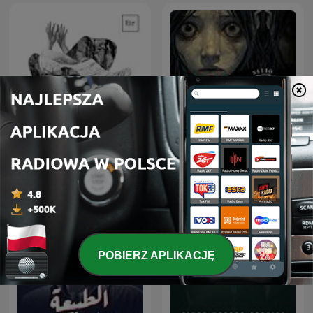
Sitio Bangungot - Pinoy
Podcast na dobranoc
Horror Stories for Sleep
Podcast
POBIERZ APLIKACJĘ