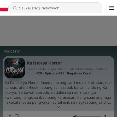
Podcasty
Ka Istorya Horror
Jason Steele | Papa Dudut | TAGM Marketing Solutions
Inc.
|
429 - Episode 428 : Regalo sa Kasal
Sa Ka Istorya Horror, Ihanda mo ang sarili mo na kilabutan, ma-
curious, at ma-hook habang sumasabak ka sa mundo ng Ka
Istorya. Sa bawat episode, dadalhin ka namin sa mga
kwentong hango sa ibat ibang karanasan, kung saan ang mga
nakakatakot na pangyayari ay tahimik na nag-aabang sa dilim.
Narrated by Jason Steele and produced by Papa Dudut. For
brand partnerships, advertisements, or other collaboration
1